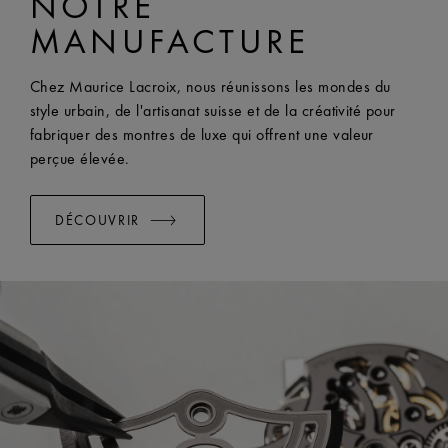
NOTRE
LARGEUR:
23 mm
MANUFACTURE
EASY CHANGE SYSTEM DISPONIBLE:
Oui
Chez Maurice Lacroix, nous réunissons les mondes du
style urbain, de l'artisanat suisse et de la créativité pour
fabriquer des montres de luxe qui offrent une valeur
perçue élevée.
DÉCOUVRIR