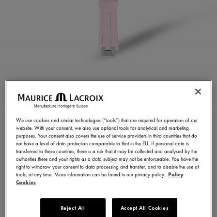
BRACELET EN
CAOUTCHOUC ROSE
We use cookies and similar technologies (“tools”) that are required for operation of our
ML822-005076
website. With your consent, we also use optional tools for analytical and marketing
purposes. Your consent also covers the use of service providers in third countries that do
300.00 USD
Hors taxes
not have a level of data protection comparable to that in the EU. If personal data is
transferred to these countries, there is a risk that it may be collected and analysed by the
authorities there and your rights as a data subject may not be enforceable. You have the
right to withdraw your consent to data processing and transfer, and to disable the use of
TROUVER UN MAGASIN
tools, at any time. More information can be found in our privacy policy.
Policy
Cookies
8 - 10 jours de livraison
Reject All
Accept All Cookies