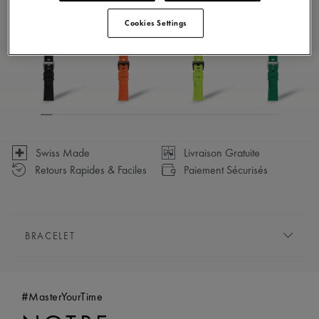
Disponible en 23 variations
Cookies Settings
Swiss Made
Livraison Gratuite
Retours Rapides & Faciles
Paiement Sécurisés
BRACELET
BRACELET:
Rose, bracelet en caoutchouc, avec le logo
« m » de Maurice Lacroix
#MasterYourTime
COMPATIBILITÉ:
Compatible avec les références
AI1108, AI6007 et AI6057