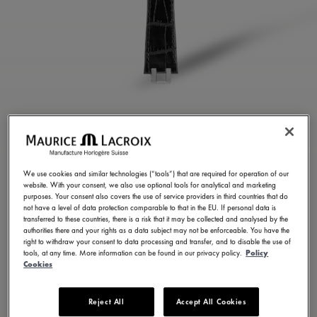
BRACELET EN CUIR DE
VEAU NOIR
We use cookies and similar technologies (“tools”) that are required for operation of our
ML824-005035
website. With your consent, we also use optional tools for analytical and marketing
purposes. Your consent also covers the use of service providers in third countries that do
350.00 USD
Hors taxes
not have a level of data protection comparable to that in the EU. If personal data is
transferred to these countries, there is a risk that it may be collected and analysed by the
authorities there and your rights as a data subject may not be enforceable. You have the
right to withdraw your consent to data processing and transfer, and to disable the use of
NOUS CONTACTER
tools, at any time. More information can be found in our privacy policy.
Policy
Cookies
Reject All
Accept All Cookies
Disponible en 6 variations