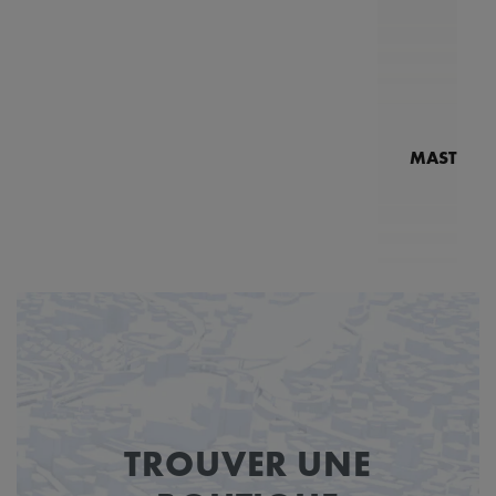
MASTERPI
N
MP7
8
TROUVER UNE