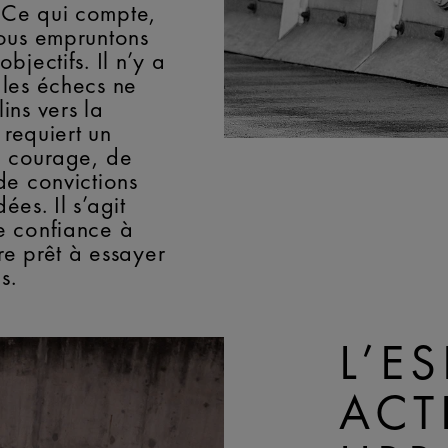
 Ce qui compte,
nous empruntons
bjectifs. Il n’y a
 les échecs ne
ins vers la
e requiert un
 courage, de
de convictions
ées. Il s’agit
e confiance à
tre prêt à essayer
s.
L’ES
ACT