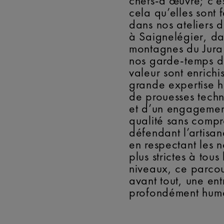
chefs-d’œuvre; c’e
cela qu’elles sont 
dans nos ateliers d
à Saignelégier, da
montagnes du Jura s
nos garde-temps 
valeur sont enrichi
grande expertise h
de prouesses tech
et d’un engagemen
qualité sans compr
défendant l’artisana
en respectant les 
plus strictes à tous 
niveaux, ce parcou
avant tout, une ent
profondément hum