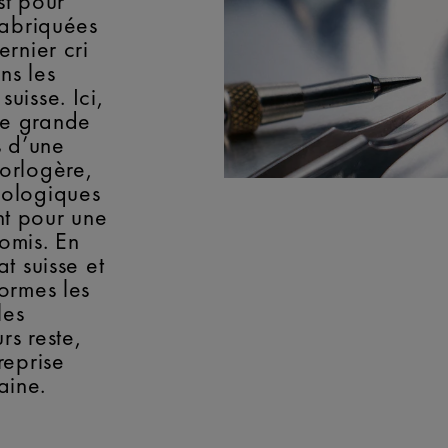
st pour
fabriquées
ernier cri
ns les
uisse. Ici,
de grande
s d’une
orlogère,
nologiques
t pour une
omis. En
t suisse et
normes les
les
rs reste,
reprise
aine.