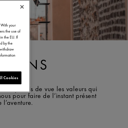
. With your
ers the use of
in the EU. If
ed by the
o withdraw
information
OYONS
ll Cookies
dons jamais de vue les valeurs qui
us pour faire de l’instant présent
e l’aventure.