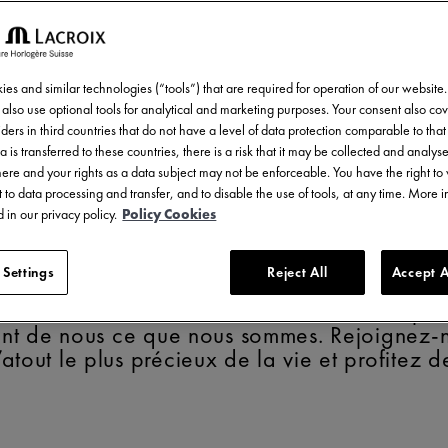
es and similar technologies (“tools”) that are required for operation of our website
also use optional tools for analytical and marketing purposes. Your consent also cov
ders in third countries that do not have a level of data protection comparable to that 
a is transferred to these countries, there is a risk that it may be collected and analys
there and your rights as a data subject may not be enforceable. You have the right t
 to data processing and transfer, and to disable the use of tools, at any time. More 
N QUOI NOUS CR
 in our privacy policy.
Policy Cookies
 Settings
Reject All
Accept A
IsNow (« C’est votre moment »), nous ne per
ont de nous ce que nous sommes. Rejoignez-no
atout le plus précieux de la vie et profitez d