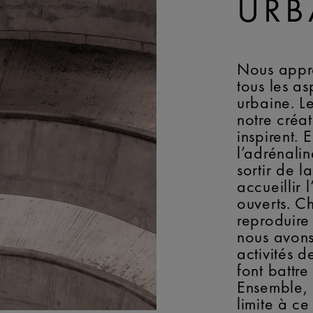
URB
Nous appr
tous les as
urbaine. Le
notre créat
inspirent. 
l’adrénalin
sortir de l
accueillir 
ouverts. C
reproduire
nous avons
activités d
font battre
Ensemble, 
limite à c