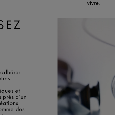
vivre.
SEZ
’adhérer
tres
iques et
s près d’un
réations
comme des