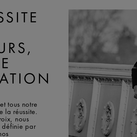
SSITE
URS,
NE
NATION
et tous notre
 la réussite.
oix, nous
 définie par
nos