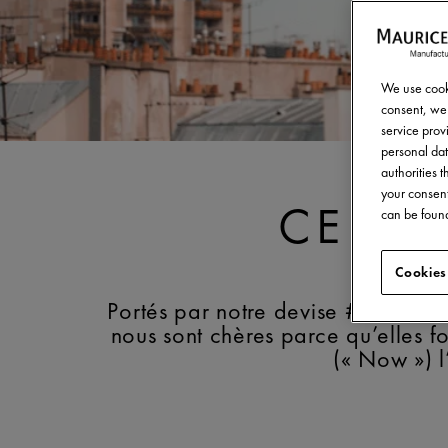
We use cooki
consent, we 
service provi
personal dat
authorities 
your consent
CE E
can be found
Cookies
Portés par notre devise #YourTime
nous sont chères parce qu’elles f
(« Now ») l’