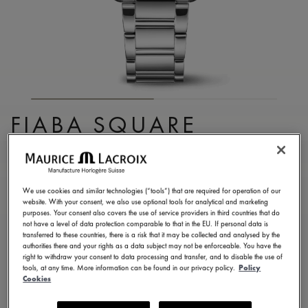
FIABA SQUARE
FA1205-SS002-410-1
900,00 CHF
MwSt.
We use cookies and similar technologies (“tools”) that are required for operation of our
website. With your consent, we also use optional tools for analytical and marketing
purposes. Your consent also covers the use of service providers in third countries that do
EINE BOUTIQUE FINDEN
not have a level of data protection comparable to that in the EU. If personal data is
transferred to these countries, there is a risk that it may be collected and analysed by the
authorities there and your rights as a data subject may not be enforceable. You have the
right to withdraw your consent to data processing and transfer, and to disable the use of
3 - 5 Tage Lieferzeit
2 Jahre Garantie
tools, at any time. More information can be found in our privacy policy.
Policy
Cookies
Verfügbar in 13 Variationen