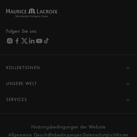
Folgen Sie uns
KOLLEKTIONEN
MASTERPIECE
AIKON
UNSERE WELT
1975
Neuigkeiten
PONTOS
Pressebereich
SERVICES
ELIROS
Marke
Alle Services
FIABA
Partnerschaften
Pflegeberatung
Neuheiten
Freunde der Marke
Gebrauchsanweisung
Nutzungsbedingungen der Website
Damen
Services & Preise
Allgemeine Geschäftsbedingungen
Datenschutzrichtlinien
Herren
Kontakt