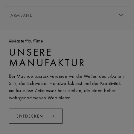
Begleiter für einen Abend.
VEREDELUNG:
Poliert
WERK:
Quarz
HÖHE:
6.5 mm
ARMBAND
FUNKTIONEN:
Stunden und Minuten
VORDERES GLAS:
Saphirglas mit doppelter
ARMBAND:
Edelstahlarmband
Antireflexionsbeschichtung
BREITE:
18 mm
WASSERDICHTIGKEIT:
Wasserdicht bis 5 ATM
#MasterYourTime
EASY CHANGE SYSTEM VERFÜGBAR:
Yes
UNSERE
MANUFAKTUR
Bei Maurice Lacroix vereinen wir die Welten des urbanen
Stils, der Schweizer Handwerkskunst und der Kreativität,
um luxuriöse Zeitmesser herzustellen, die einen hohen
wahrgenommenen Wert bieten.
ENTDECKEN