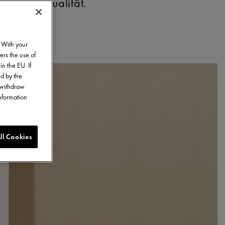
on Individualität.
. With your
ers the use of
in the EU. If
ed by the
o withdraw
information
ll Cookies