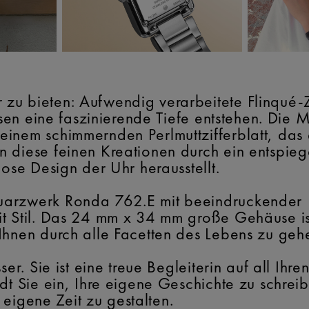
u bieten: Aufwendig verarbeitete Flinqué-Zif
assen eine faszinierende Tiefe entstehen. Die 
inem schimmernden Perlmuttzifferblatt, das
 diese feinen Kreationen durch ein entspieg
lose Design der Uhr herausstellt.
uarzwerk Ronda 762.E mit beeindruckender 1
t Stil. Das 24 mm x 34 mm große Gehäuse is
Ihnen durch alle Facetten des Lebens zu geh
ser. Sie ist eine treue Begleiterin auf all Ih
ädt Sie ein, Ihre eigene Geschichte zu schre
e eigene Zeit zu gestalten.