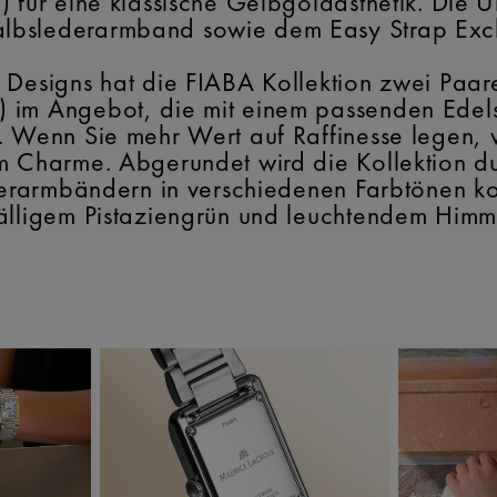
) für eine klassische Gelbgoldästhetik. Die 
lbslederarmband sowie dem Easy Strap Exch
 Designs hat die FIABA Kollektion zwei Paare
) im Angebot, die mit einem passenden Ede
 Wenn Sie mehr Wert auf Raffinesse legen, ve
m Charme. Abgerundet wird die Kollektion du
ederarmbändern in verschiedenen Farbtönen k
fälligem Pistaziengrün und leuchtendem Himm