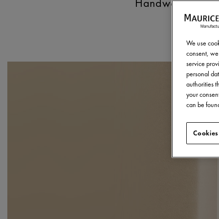
Handwerkskunst. S
We use cooki
consent, we 
service provi
personal dat
authorities 
your consent
can be found
Cookies