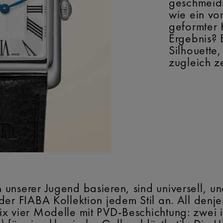
geschmeidi
wie ein v
geformter 
Ergebnis? 
Silhouette
zugleich ze
unserer Jugend basieren, sind universell, u
der FIABA Kollektion jedem Stil an. All den
x vier Modelle mit PVD-Beschichtung: zwei i