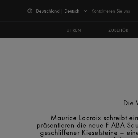
Kontaktieren Sie uns
Deutschland | Deutsch
Verwenden Sie die Pfeiltasten nach oben und unten, um durch die Suchergebnisse 
UHREN
ZUBEHÖR
Die 
Maurice Lacroix schreibt ei
präsentieren die neue FIABA Squa
geschliffener Kieselsteine – e