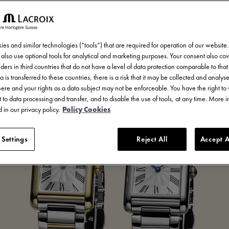
ie ist mehr als eine Uhr. Sie ist ein Zeichen v
es and similar technologies (“tools”) that are required for operation of our website
also use optional tools for analytical and marketing purposes. Your consent also cov
ders in third countries that do not have a level of data protection comparable to that 
a is transferred to these countries, there is a risk that it may be collected and analys
there and your rights as a data subject may not be enforceable. You have the right t
 to data processing and transfer, and to disable the use of tools, at any time. More 
 in our privacy policy.
Policy Cookies
 Settings
Reject All
Accept A