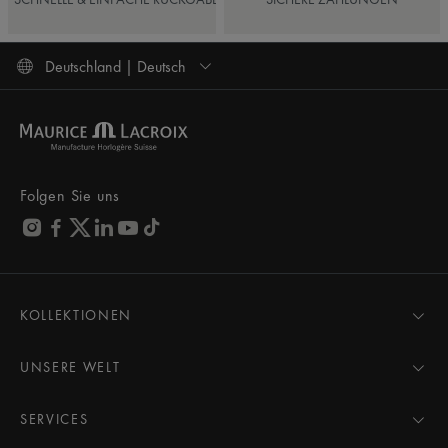
Deutschland | Deutsch
Folgen Sie uns
KOLLEKTIONEN
MASTERPIECE
AIKON
UNSERE WELT
1975
Neuigkeiten
PONTOS
Pressebereich
SERVICES
ELIROS
Marke
Alle Services