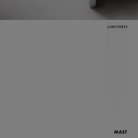
LIMITIERTE AU
MASTERPI