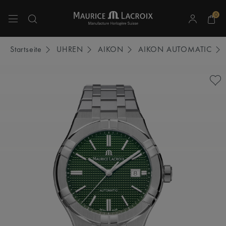
0
Verwenden Sie die Pfeiltasten nach oben und unten, um durch die Suchergebnisse 
Startseite
UHREN
AIKON
AIKON AUTOMATIC