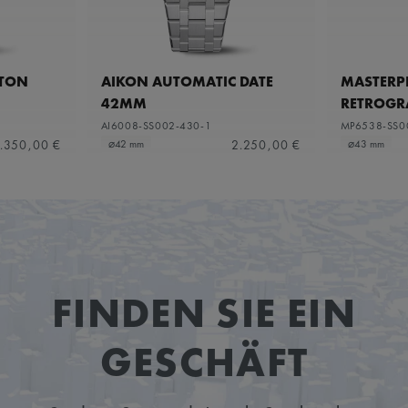
ETON
AIKON AUTOMATIC DATE
MASTERPI
42MM
RETROGR
AI6008-SS002-430-1
MP6538-SS0
.350,00 €
2.250,00 €
⌀42 mm
⌀43 mm
FINDEN SIE EIN
GESCHÄFT