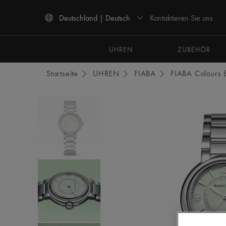
Kontaktieren Sie uns
Deutschland | Deutsch
Verwenden Sie die Pfeiltasten nach oben und unten, um durch die Suchergebnisse 
UHREN
ZUBEHÖR
Startseite
UHREN
FIABA
FIABA Colours E