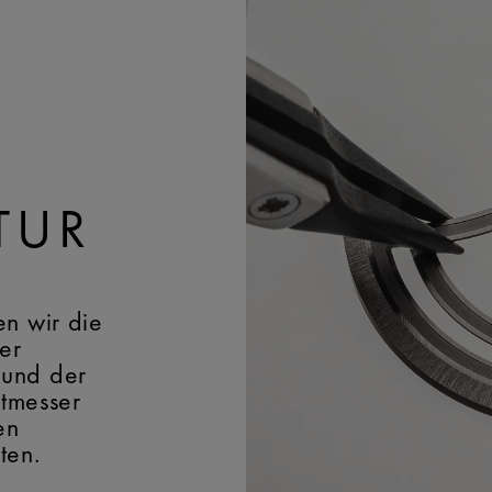
TUR
en wir die
er
 und der
itmesser
en
ten.