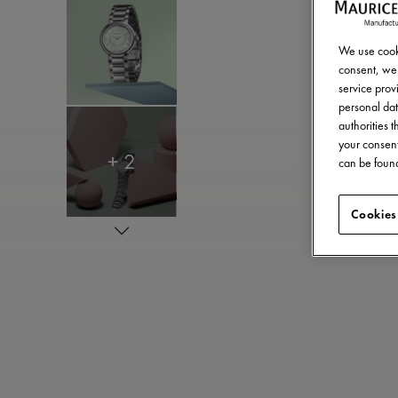
We use cooki
consent, we 
service provi
personal dat
authorities 
your consent
+ 2
can be found
Cookies