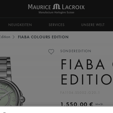
zu navigieren.
NEUIGKEITEN
SERVICES
UNSERE WELT
dition
FIABA COLOURS EDITION
SONDEREDITION
FIABA
EDITI
FA1104-SS002-G20-1
1.550,00 €
MwSt.