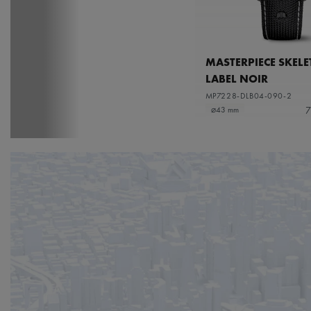
MASTERPIECE SKEL
LABEL NOIR
MP7228-DLB04-090-2
7
⌀43 mm