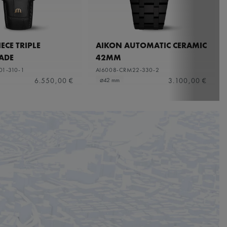
ECE TRIPLE
AIKON AUTOMATIC CERAMIC
ADE
42MM
01-310-1
AI6008-CRM22-330-2
6.550,00 €
3.100,00 €
⌀42 mm