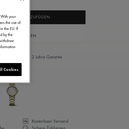
. With your
ARENKORB HINZUFÜGEN
ers the use of
in the EU. If
ed by the
 BOUTIQUE FINDEN
o withdraw
information
2 Jahre Garantie
ll Cookies
Kostenloser Versand
abe
Sichere Zahlungen