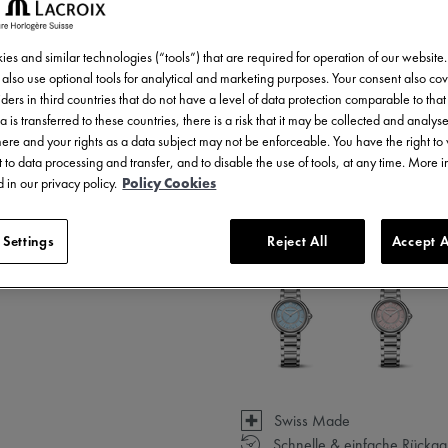
es and similar technologies (“tools”) that are required for operation of our website
ZUM W
also use optional tools for analytical and marketing purposes. Your consent also cov
ders in third countries that do not have a level of data protection comparable to that 
a is transferred to these countries, there is a risk that it may be collected and analys
EINE
there and your rights as a data subject may not be enforceable. You have the right t
 to data processing and transfer, and to disable the use of tools, at any time. More 
 in our privacy policy.
Policy Cookies
5 - 6 Tage Lieferzeit
 Settings
Reject All
Accept A
Verfügbar in 3 Variationen
Swiss Made
Schnelle & einfache Rückg