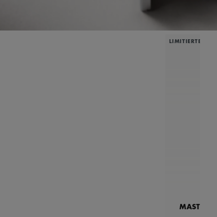
LIMITIERTE AU
MASTERPI