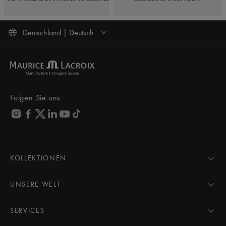
Deutschland | Deutsch
Folgen Sie uns
KOLLEKTIONEN
MASTERPIECE
AIKON
UNSERE WELT
1975
Neuigkeiten
PONTOS
Pressebereich
SERVICES
ELIROS
Marke
Alle Services