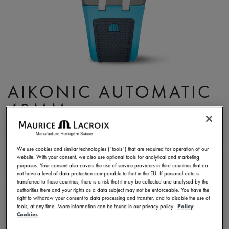
AIKONIC AUTOMATIC
43MM
AC6008-SSL40-331-4
3.450,00 €
MwSt.
We use cookies and similar technologies (“tools”) that are required for operation of our
website. With your consent, we also use optional tools for analytical and marketing
purposes. Your consent also covers the use of service providers in third countries that do
not have a level of data protection comparable to that in the EU. If personal data is
EINE BOUTIQUE FINDEN
transferred to these countries, there is a risk that it may be collected and analysed by the
authorities there and your rights as a data subject may not be enforceable. You have the
right to withdraw your consent to data processing and transfer, and to disable the use of
tools, at any time. More information can be found in our privacy policy.
Policy
5 - 6 Tage Lieferzeit
2 Jahre Garantie
Cookies