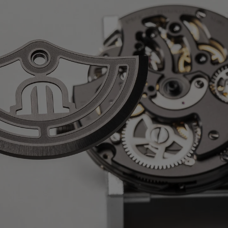
ße
SSE:
Edelstahl