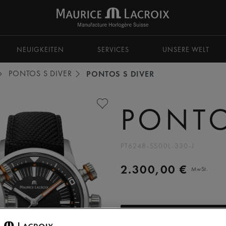
zu navigieren.
NEUIGKEITEN
SERVICES
UNSERE WELT
PONTOS S DIVER
PONTOS S DIVER
PONTO
PT6248-SS00L-330-J
2.300,00 €
MwSt.
ZUM W