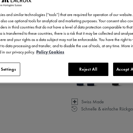
EINE
es and similar technologies (“tools”) that are required for operation of our website
also use optional tools for analytical and marketing purposes. Your consent also cov
ders in third countries that do not have a level of data protection comparable to that 
a is transferred to these countries, there is a risk that it may be collected and analys
5 - 6 Tage Lieferzeit
there and your rights as a data subject may not be enforceable. You have the right t
 to data processing and transfer, and to disable the use of tools, at any time. More 
Verfügbar in 6 Variationen
 in our privacy policy.
Policy Cookies
 Settings
Reject All
Accept A
Swiss Made
Schnelle & einfache Rückg