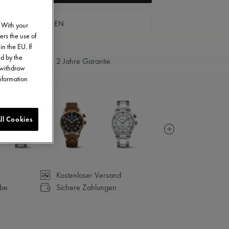
 BOUTIQUE FINDEN
. With your
ers the use of
in the EU. If
ed by the
2 Jahre Garantie
o withdraw
information
ll Cookies
Kostenloser Versand
abe
Sichere Zahlungen