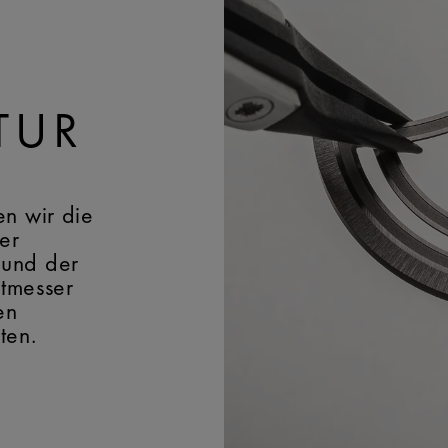
logo
BREITE:
22 mm
SCHLIESSE:
Dornschlie
MATERIAL DER SCHLIE
TUR
en wir die
er
 und der
itmesser
en
ten.