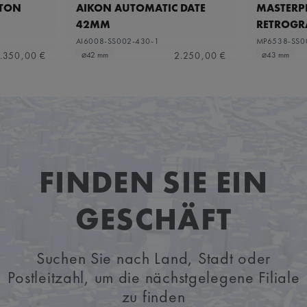
ETON
AIKON AUTOMATIC DATE
MASTERPI
42MM
RETROGR
AI6008-SS002-430-1
MP6538-SS0
.350,00 €
2.250,00 €
⌀42 mm
⌀43 mm
FINDEN SIE EIN
GESCHÄFT
Suchen Sie nach Land, Stadt oder
Postleitzahl, um die nächstgelegene Filiale
zu finden