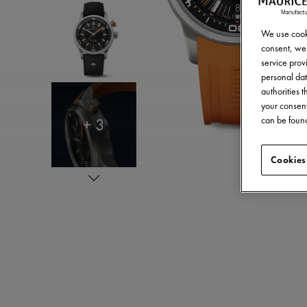
We use cooki
consent, we 
service provi
personal dat
authorities 
your consent
+ 3
can be found
Cookies