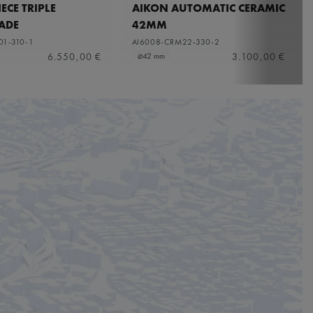
ECE TRIPLE
AIKON AUTOMATIC CERAMIC
ADE
42MM
01-310-1
AI6008-CRM22-330-2
6.550,00 €
3.100,00 €
⌀42 mm