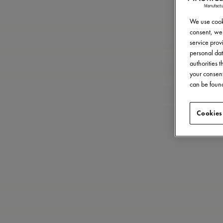
We use cooki
consent, we 
service provi
personal dat
authorities 
your consent
can be found
Cookies