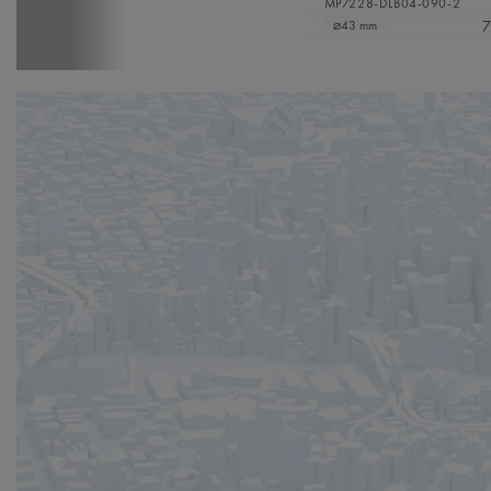
MP7228-DLB04-090-2
7
⌀43 mm