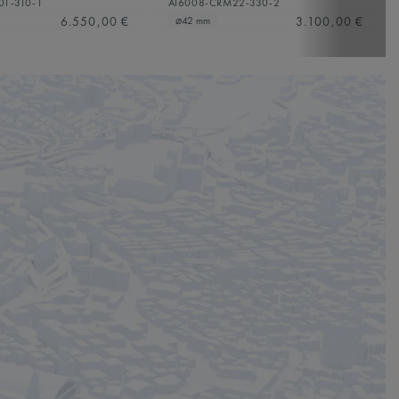
01-310-1
AI6008-CRM22-330-2
6.550,00 €
3.100,00 €
⌀42 mm