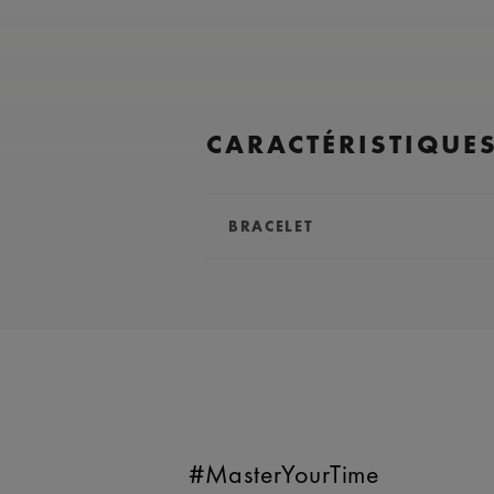
CARACTÉRISTIQUE
BRACELET
BRACELET:
Bracelet en acier in
COMPATIBILITÉ:
Compatible avec
AI6008, AI6058 et AI6158
LARGEUR:
25 mm
EASY CHANGE SYSTEM DISPON
#MasterYourTime