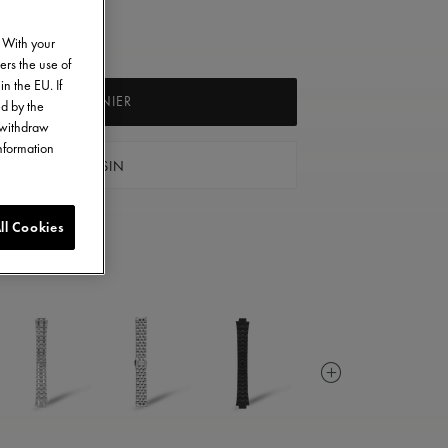
. With your
ers the use of
in the EU. If
AJOUTER AU PANIER
ed by the
o withdraw
information
VER UN MAGASIN
ll Cookies