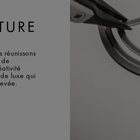
TURE
 réunissons
 de
éativité
 de luxe qui
levée.