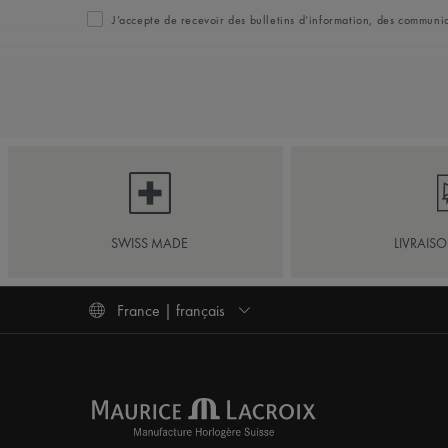
J’accepte de recevoir des bulletins d’information, des commun
SWISS MADE
LIVRAIS
France | français