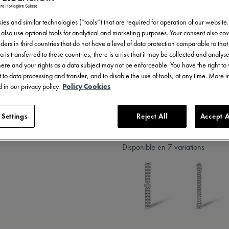
350,00 €
TVA incluse
es and similar technologies (“tools”) that are required for operation of our website
also use optional tools for analytical and marketing purposes. Your consent also cov
ders in third countries that do not have a level of data protection comparable to that 
a is transferred to these countries, there is a risk that it may be collected and analys
there and your rights as a data subject may not be enforceable. You have the right t
 to data processing and transfer, and to disable the use of tools, at any time. More 
TROU
 in our privacy policy.
Policy Cookies
 Settings
Reject All
Accept A
5 - 6 jours de livraison
Disponible en 7 variations