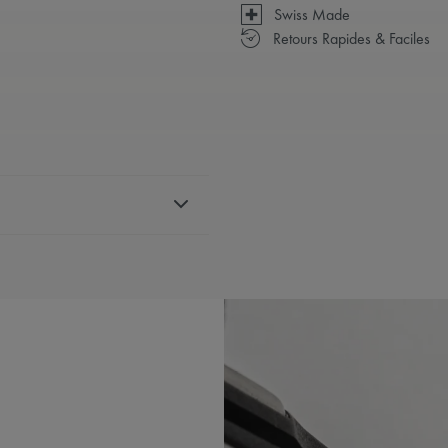
Swiss Made
Retours Rapides & Faciles
S
oxydable
 les références AI1118,
IBLE:
Yes