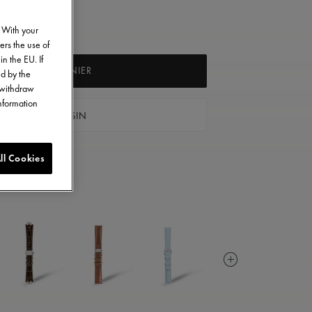
. With your
ers the use of
in the EU. If
AJOUTER AU PANIER
ed by the
o withdraw
information
VER UN MAGASIN
ll Cookies