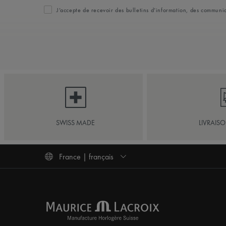
J’accepte de recevoir des bulletins d’information, des commun
SWISS MADE
LIVRAIS
France | français