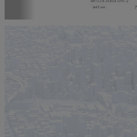
MP7228-DLB04-090-2
7
⌀43 mm