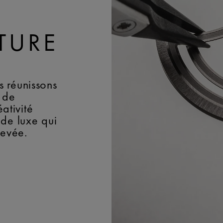
TURE
 réunissons
 de
éativité
 de luxe qui
levée.