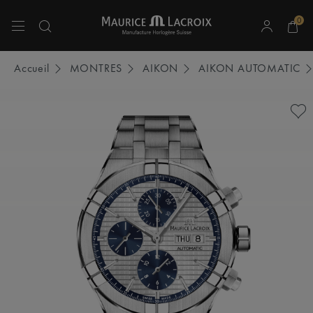
0
Utiliser les touches haut et bas pour naviguer dans les résultats de recherche.
Accueil
MONTRES
AIKON
AIKON AUTOMATIC