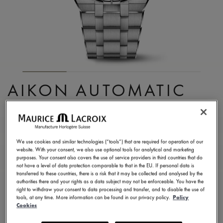
AIKON AUTOMATIC
CHRONOGRAPH
AI6038-SS002-131-1
We use cookies and similar technologies (“tools”) that are required for operation of our
3.400,00 €
TVA incluse
website. With your consent, we also use optional tools for analytical and marketing
purposes. Your consent also covers the use of service providers in third countries that do
not have a level of data protection comparable to that in the EU. If personal data is
transferred to these countries, there is a risk that it may be collected and analysed by the
TROUVER UN MAGASIN
authorities there and your rights as a data subject may not be enforceable. You have the
right to withdraw your consent to data processing and transfer, and to disable the use of
tools, at any time. More information can be found in our privacy policy.
Policy
Cookies
5 - 6 jours de livraison
2 ans de garantie