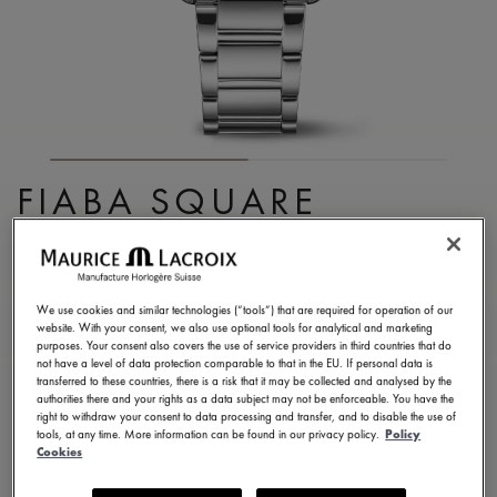
FIABA SQUARE
FA1205-SD502-110-1
3.290,00 €
TVA incluse
We use cookies and similar technologies (“tools”) that are required for operation of our
website. With your consent, we also use optional tools for analytical and marketing
purposes. Your consent also covers the use of service providers in third countries that do
TROUVER UN MAGASIN
not have a level of data protection comparable to that in the EU. If personal data is
transferred to these countries, there is a risk that it may be collected and analysed by the
authorities there and your rights as a data subject may not be enforceable. You have the
right to withdraw your consent to data processing and transfer, and to disable the use of
5 - 6 jours de livraison
2 ans de garantie
tools, at any time. More information can be found in our privacy policy.
Policy
Cookies
Disponible en 13 variations