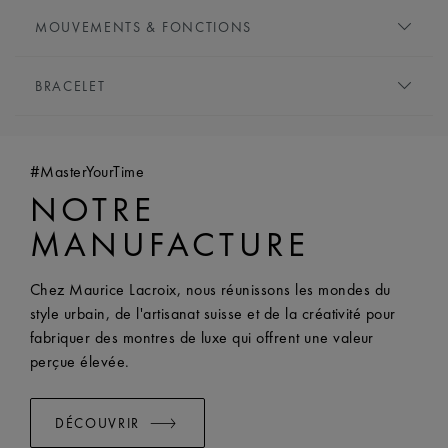
CADRAN:
Argenté, motif central flinqué
MOUVEMENTS & FONCTIONS
INDEXES:
Chiffres romains, plaqués noir
AIGUILLES:
Plaquées bleu
TYPE DE MOUVEMENT:
Quartz
BRACELET
FONCTIONS:
Heures et minutes
BRACELET:
Bracelet en acier inoxydable
LARGEUR:
18 mm
#MasterYourTime
EASY CHANGE SYSTEM DISPONIBLE:
Yes
NOTRE
MANUFACTURE
Chez Maurice Lacroix, nous réunissons les mondes du
style urbain, de l'artisanat suisse et de la créativité pour
fabriquer des montres de luxe qui offrent une valeur
perçue élevée.
DÉCOUVRIR