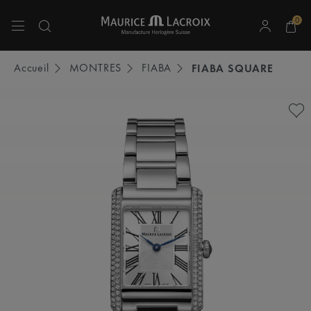
0
Utiliser les touches haut et bas pour naviguer dans les résultats de recherche.
Accueil
MONTRES
FIABA
FIABA SQUARE