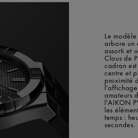
Le modèle 
arbore un
assorti et 
Clous de Pa
cadran est 
centre et 
proximité 
l'affichage
amateurs d
l'AIKON P
les élément
temps : heu
secondes.