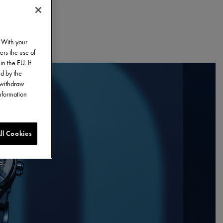
. With your
ers the use of
in the EU. If
ed by the
o withdraw
information
ll Cookies