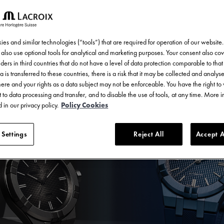
contemporain.
es and similar technologies (“tools”) that are required for operation of our website
also use optional tools for analytical and marketing purposes. Your consent also cov
ders in third countries that do not have a level of data protection comparable to that 
a is transferred to these countries, there is a risk that it may be collected and analys
there and your rights as a data subject may not be enforceable. You have the right t
 to data processing and transfer, and to disable the use of tools, at any time. More 
 in our privacy policy.
Policy Cookies
 Settings
Reject All
Accept A