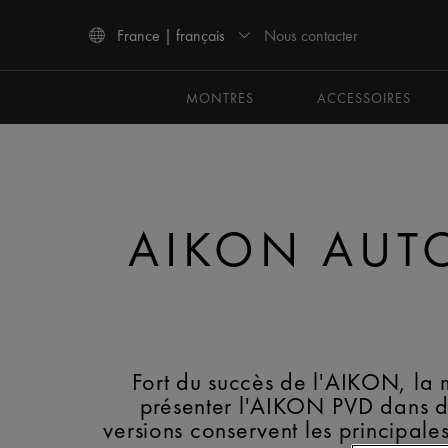
Nous contacter
France | français
Utiliser les touches haut et bas pour naviguer dans les résultats de recherche.
MONTRES
ACCESSOIRES
AIKON AUTO
Fort du succès de l'AIKON, la m
présenter l'AIKON PVD dans de
versions conservent les principale