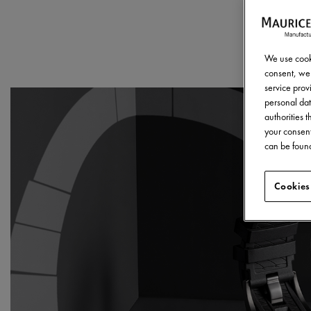
We use cooki
consent, we 
service provi
personal dat
authorities 
your consent
can be found
Cookies