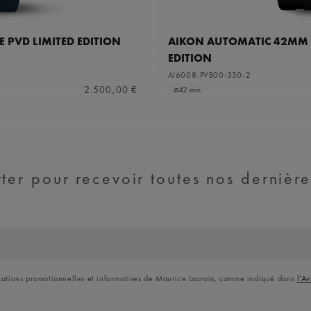
 PVD LIMITED EDITION
AIKON AUTOMATIC 42MM 
EDITION
AI6008-PVB00-330-2
2.500,00 €
⌀42 mm
ter pour recevoir toutes nos dernière
ications promotionnelles et informatives de Maurice Lacroix, comme indiqué dans
l’Av