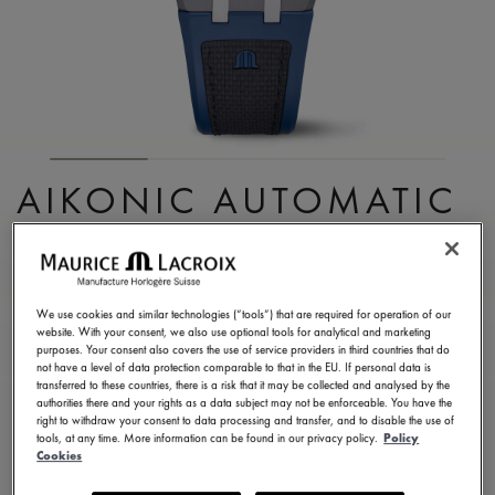
AIKONIC AUTOMATIC
43MM
AC6008-SSL40-330-4
We use cookies and similar technologies (“tools”) that are required for operation of our
3.450,00 €
TVA incluse
website. With your consent, we also use optional tools for analytical and marketing
purposes. Your consent also covers the use of service providers in third countries that do
not have a level of data protection comparable to that in the EU. If personal data is
transferred to these countries, there is a risk that it may be collected and analysed by the
TROUVER UN MAGASIN
authorities there and your rights as a data subject may not be enforceable. You have the
right to withdraw your consent to data processing and transfer, and to disable the use of
tools, at any time. More information can be found in our privacy policy.
Policy
Cookies
5 - 6 jours de livraison
2 ans de garantie