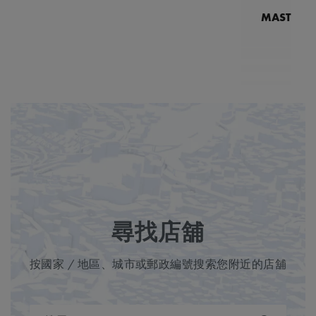
MASTERPI
N
MP7
5
尋找店舖
按國家 / 地區、城市或郵政編號搜索您附近的店舖