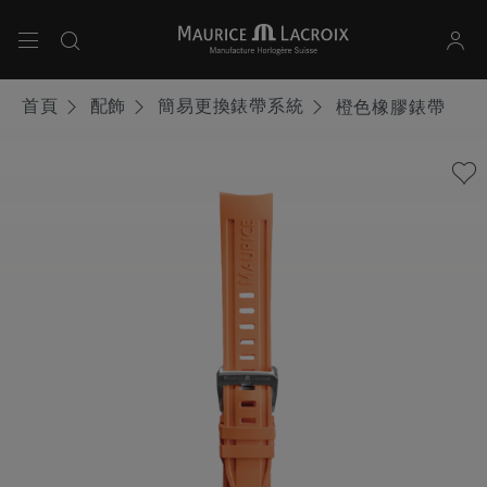
使用上下箭頭鍵導航搜尋結果。
首頁
配飾
簡易更換錶帶系統
橙色橡膠錶帶