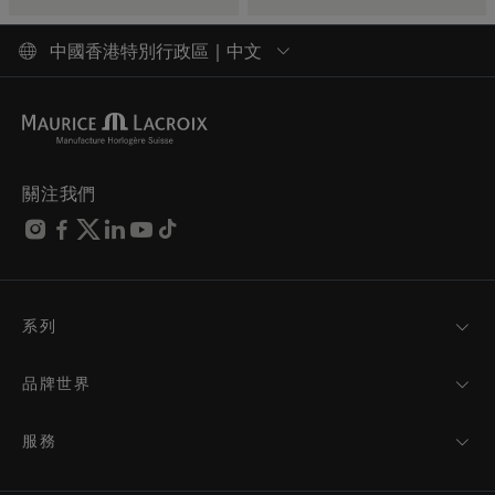
中國香港特別行政區 | 中文
關注我們
系列
MASTERPIECE
AIKON
品牌世界
1975
最新消息
PONTOS
媒體報導
服務
ELIROS
品牌
所有服務
FIABA
合作關係
保養建議