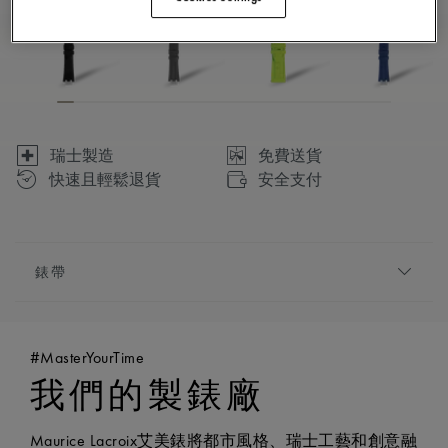
瑞士製造
免費送貨
快速且輕鬆退貨
安全支付
錶帶
錶鏈/錶帶:
橙色, 橡膠錶帶, 飾有艾美錶「Maurice
Lacroix」字樣
#MasterYourTime
相容性:
適用於PT6248 等型號兼容
我們的製錶廠
寬度:
22毫米
是否設有簡易更換系統:
是的
Maurice Lacroix艾美錶將都市風格、瑞士工藝和創意融