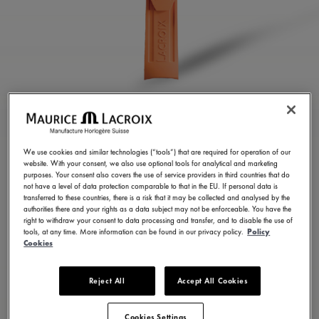
橙色橡膠錶帶
We use cookies and similar technologies (“tools”) that are required for operation of our
ML822-005080
website. With your consent, we also use optional tools for analytical and marketing
purposes. Your consent also covers the use of service providers in third countries that do
1,800.00 HK$
含增值稅
not have a level of data protection comparable to that in the EU. If personal data is
transferred to these countries, there is a risk that it may be collected and analysed by the
authorities there and your rights as a data subject may not be enforceable. You have the
right to withdraw your consent to data processing and transfer, and to disable the use of
聯絡我們
tools, at any time. More information can be found in our privacy policy.
Policy
Cookies
Reject All
Accept All Cookies
提供 23 種變體
Cookies Settings