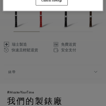
Cookies Settings
瑞士製造
免費送貨
快速且輕鬆退貨
安全支付
錶帶
錶鏈/錶帶:
白色, 小牛皮錶帶, 飾有艾美錶「m」品牌
標誌
#MasterYourTime
相容性:
適用於FA1205等型號兼容
我們的製錶廠
寬度:
18毫米
是否設有簡易更換系統:
是的