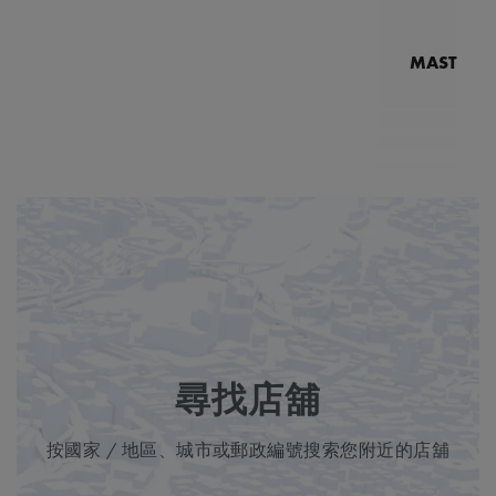
MASTERPI
N
MP7
5
尋找店舖
按國家 / 地區、城市或郵政編號搜索您附近的店舖