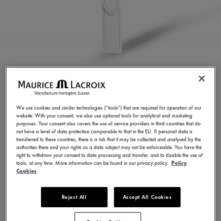
白色小牛皮錶帶
ML824-005110
We use cookies and similar technologies (“tools”) that are required for operation of our
website. With your consent, we also use optional tools for analytical and marketing
purposes. Your consent also covers the use of service providers in third countries that do
預訂
not have a level of data protection comparable to that in the EU. If personal data is
transferred to these countries, there is a risk that it may be collected and analysed by the
配送时间: 30天
authorities there and your rights as a data subject may not be enforceable. You have the
right to withdraw your consent to data processing and transfer, and to disable the use of
tools, at any time. More information can be found in our privacy policy.
Policy
Cookies
聯絡我們
Reject All
Accept All Cookies
提供 6 種變體