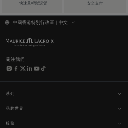
快速且輕鬆退貨
安全支付
中國香港特別行政區 | 中文
關注我們
系列
MASTERPIECE
AIKON
品牌世界
1975
最新消息
PONTOS
媒體報導
服務