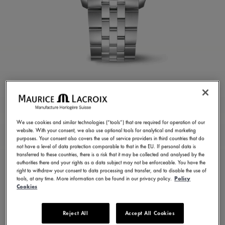
1975 QUARTZ 39MM
751007-SS002-630-1
We use cookies and similar technologies (“tools”) that are required for operation of our
website. With your consent, we also use optional tools for analytical and marketing
purposes. Your consent also covers the use of service providers in third countries that do
聯絡我們
not have a level of data protection comparable to that in the EU. If personal data is
transferred to these countries, there is a risk that it may be collected and analysed by the
authorities there and your rights as a data subject may not be enforceable. You have the
right to withdraw your consent to data processing and transfer, and to disable the use of
tools, at any time. More information can be found in our privacy policy.
Policy
提供 9 種變體
Cookies
Reject All
Accept All Cookies