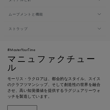
きるラグジュアリーを実現。夜のお出かけに最適なパー
素材:
ステンレススティール
トナーです。
仕上げ:
ポリッシュ仕上げ
ダイアル:
グリーン
高さ:
9mm
ムーブメントと機能
DIAL GEMSTONE:
ダイヤモンド46個
フロントガラス:
サファイアクリスタル、ダブル無
アワーマーカー:
アラビア数字, ロジウムプレート
ムーブメントの種類:
クォーツ
反射防止コーティング
針:
ロジウムプレート
ストラップ
機能:
時・分・秒表示
リューズ:
カボションが装飾されたリューズ
防水性:
5気圧防水
ブレスレット/ストラップ:
ステンレススティール
製ブレスレット
#MasterYourTime
幅:
17mm
マニュファクチュー
イージーチェンジャブルシステムに対応:
いいえ
ル
モーリス・ラクロアは、都会的なスタイル、スイス
のクラフツマンシップ、そして創造性の世界を融合
させ、高い知覚価値を提供するラグジュアリーウォ
ッチを製造しています。