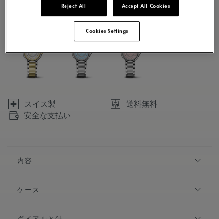
Reject All
Accept All Cookies
3 バリエーションで利用可能
Cookies Settings
スイス製
送料無料
安全な支払い
内容
おとぎ話に命を吹き込む「フィアバ」。繊細さを讃え、
ケース
現代のスタイリッシュな女性をイメージしています。エ
レガントなデザインと豪華なディテールを備えたこのレ
直径:
32 mm
ディース ウォッチは、手頃な価格で手に入れることがで
ダイアルと針