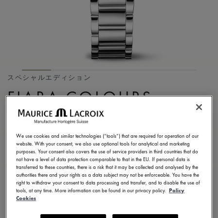
スペシャルエディション
FIABA COLOURS
EDITION
FA1104-SS002-G20-1
We use cookies and similar technologies (“tools”) that are required for operation of our
website. With your consent, we also use optional tools for analytical and marketing
¥ 229,900
税込
purposes. Your consent also covers the use of service providers in third countries that do
not have a level of data protection comparable to that in the EU. If personal data is
transferred to these countries, there is a risk that it may be collected and analysed by the
authorities there and your rights as a data subject may not be enforceable. You have the
お問い合せ
right to withdraw your consent to data processing and transfer, and to disable the use of
tools, at any time. More information can be found in our privacy policy.
Policy
Cookies
2年保証