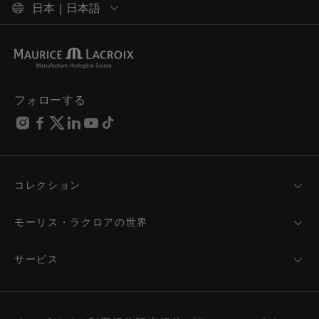
日本 | 日本語
フォローする
コレクション
MASTERPIECE
AIKON
モーリス・ラクロアの世界
1975
ニュース
PONTOS
プレスルーム
サービス
ELIROS
ブランド
サービス
FIABA
パートナーシップ
お手入れのアドバイス
新製品
フレンド・オブ・ザ・ブランド
取扱説明書