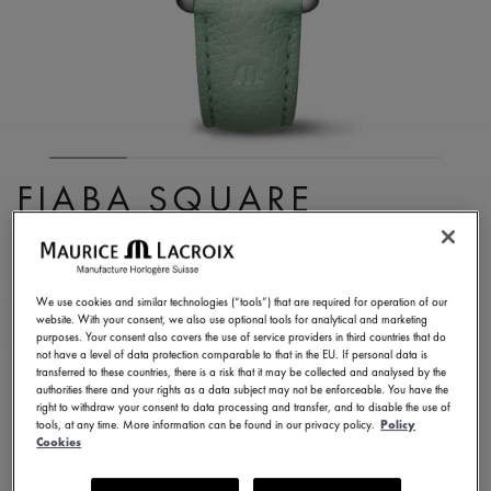
FIABA SQUARE
FA1205-SS001-160-5
¥ 161,700
税込
We use cookies and similar technologies (“tools”) that are required for operation of our
website. With your consent, we also use optional tools for analytical and marketing
purposes. Your consent also covers the use of service providers in third countries that do
お問い合せ
not have a level of data protection comparable to that in the EU. If personal data is
transferred to these countries, there is a risk that it may be collected and analysed by the
authorities there and your rights as a data subject may not be enforceable. You have the
right to withdraw your consent to data processing and transfer, and to disable the use of
2年保証
tools, at any time. More information can be found in our privacy policy.
Policy
Cookies
13 バリエーションで利用可能