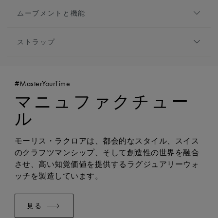
ダイアル:
ホワイト マザー・オブ・パール, 中央に
高さ:
6.5mm
ムーブメントと機能
フランケ模様
フロントガラス:
サファイアクリスタル、ダブル無
アワーマーカー:
ローマ数字, ブラックプレート
ムーブメントの種類:
クォーツ
反射防止コーティング
針:
ブループレート
ストラップ
機能:
時・分表示
防水性:
5気圧防水
ブレスレット/ストラップ:
グリーン, レザーストラ
ップ, モーリス・ラクロアの「m」ロゴが特徴
#MasterYourTime
幅:
18mm
マニュファクチュー
バックル:
ピンバックル
バックルの素材:
ステンレススティール
ル
イージーチェンジャブルシステムに対応:
はい
互換性:
FA1205のモデルと互換性あり
モーリス・ラクロアは、都会的なスタイル、スイス
ブレスレット/ストラップ:
グリーン, レザーストラ
のクラフツマンシップ、そして創造性の世界を融合
ップ, モーリス・ラクロアの「m」ロゴが特徴
させ、高い知覚価値を提供するラグジュアリーウォ
幅:
18mm
ッチを製造しています。
ブレスレット/ストラップ:
グリーン, レザーストラ
ップ, モーリス・ラクロアの「m」ロゴが特徴
見る