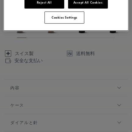
Reject All
Accept All Cookies
Cookies Settings
スイス製
送料無料
安全な支払い
内容
おとぎ話に命を吹き込む「フィアバ」。繊細さを讃え、
ケース
現代のスタイリッシュな女性をイメージしています。エ
レガントなデザインと豪華なディテールを備えたこのレ
直径:
24.00 x 34.00 mm
ディース ウォッチは、手頃な価格で手に入れることがで
ダイアルと針
きるラグジュアリーを実現。夜のお出かけに最適なパー
素材:
ステンレススティール
トナーです。
仕上げ:
ポリッシュ仕上げ