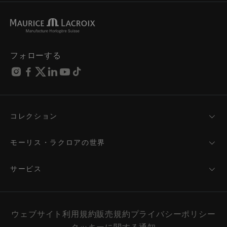
フォローする
コレクション
MASTERPIECE
AIKON
モーリス・ラクロアの世界
1975
ニュース
PONTOS
プレスルーム
サービス
ELIROS
ブランド
サービス
FIABA
パートナーシップ
お手入れのアドバイス
新製品
フレンド・オブ・ザ・ブランド
取扱説明書
ウェブサイト利用規約
販売規約
プライバシーポリシー
ウィメンズ
サービスと料金