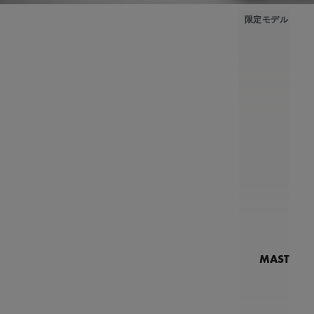
限定モデル
MASTERPI
N
MP7