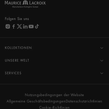
Folgen Sie uns
KOLLEKTIONEN
MASTERPIECE
AIKON
UNSERE WELT
1975
Neuigkeiten
PONTOS
Pressebereich
SERVICES
ELIROS
Marke
Alle Services
FIABA
Partnerschaften
Pflegeberatung
Neuheiten
Freunde der Marke
Gebrauchsanweisung
Nutzungsbedingungen der Website
Damen
Services & Preise
Allgemeine Geschäftsbedingungen
Datenschutzrichtlinien
Herren
Kontakt
Cookie-Richtlinien
Alle Uhren
Händlersuche