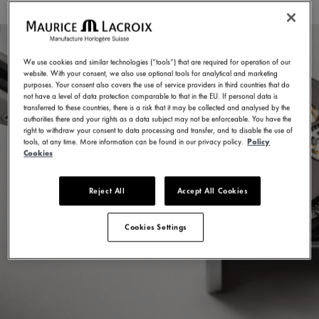
We use cookies and similar technologies (“tools”) that are required for operation of our
website. With your consent, we also use optional tools for analytical and marketing
purposes. Your consent also covers the use of service providers in third countries that do
not have a level of data protection comparable to that in the EU. If personal data is
transferred to these countries, there is a risk that it may be collected and analysed by the
authorities there and your rights as a data subject may not be enforceable. You have the
right to withdraw your consent to data processing and transfer, and to disable the use of
tools, at any time. More information can be found in our privacy policy.
Policy
Cookies
Reject All
Accept All Cookies
Cookies Settings