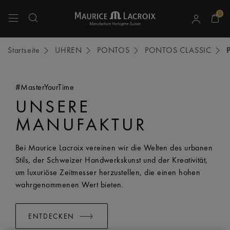
0
Verwenden Sie die Pfeiltasten nach oben und unten, um durch die Suchergebnisse 
Startseite
UHREN
PONTOS
PONTOS CLASSIC
#MasterYourTime
UNSERE
MANUFAKTUR
Bei Maurice Lacroix vereinen wir die Welten des urbanen
Stils, der Schweizer Handwerkskunst und der Kreativität,
um luxuriöse Zeitmesser herzustellen, die einen hohen
wahrgenommenen Wert bieten.
ENTDECKEN