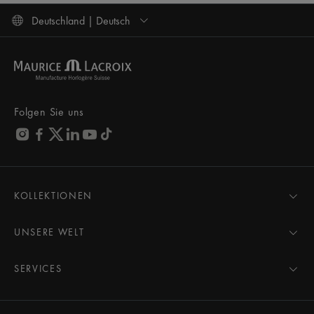
Deutschland | Deutsch
Folgen Sie uns
KOLLEKTIONEN
MASTERPIECE
AIKON
UNSERE WELT
1975
Neuigkeiten
PONTOS
Pressebereich
SERVICES
ELIROS
Marke
Alle Services
FIABA
Partnerschaften
Pflegeberatung