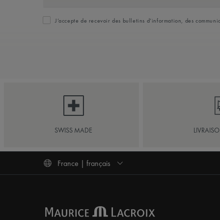
J’accepte de recevoir des bulletins d’information, des commun
SWISS MADE
LIVRAIS
France | français