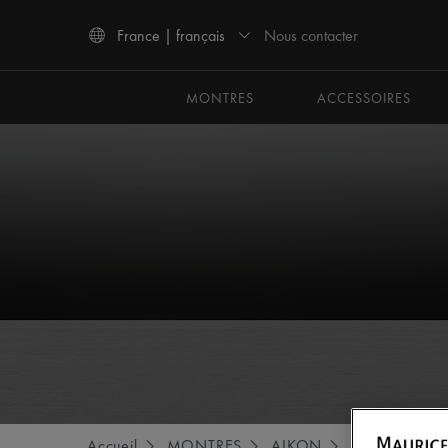
Nous contacter
France | français
Utiliser les touches haut et bas pour naviguer dans les résultats de recherche.
MONTRES
ACCESSOIRES
Accueil
MONTRES
AIKON
AIKON AUT