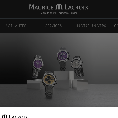
ACTUALITÉS
SERVICES
NOTRE UNIVERS
C
OMATIC
AIKON Automatic Titanium