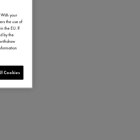
. With your
ers the use of
in the EU. If
ed by the
o withdraw
information
ll Cookies