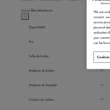
Aucun filtre sélectionné
We use cooki
consent, we 
service provi
Disponibilité
personal dat
authorities 
En rupture de stock
your consent
Prix
Trier entre Disponibilité: En rupture de stock
can be found
En stock
Trier entre Disponibilité: En stock
EUR
Taille du boîtier
Cookies
à
EUR
42 mm
Matériau du boîtier
Trier entre Taille du boîtier: 42 mm
44 mm
Trier entre Taille du boîtier: 44 mm
Titane
Matériau du bracelet
Trier entre Matériau du boîtier: Titane
Bracelet en titane
Couleur du cadran
Trier entre Matériau du bracelet: Bracelet en t
Gris