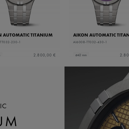
N AUTOMATIC TITANIUM
AIKON AUTOMATIC TITA
-TT032-230-1
AI6008-TT032-430-1
2.800,00 €
2.80
m
⌀42 mm
IC
IUM