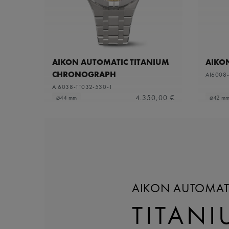
AIKON AUTOMATIC TITANIUM
AIKO
CHRONOGRAPH
AI6008
AI6038-TT032-530-1
4.350,00 €
⌀44 mm
⌀42 m
AIKON AUTOMAT
TITAN