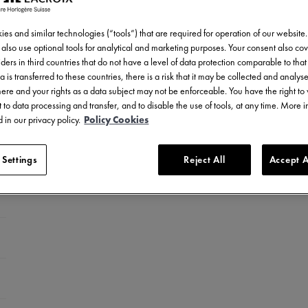
es and similar technologies (“tools”) that are required for operation of our website
also use optional tools for analytical and marketing purposes. Your consent also cov
ders in third countries that do not have a level of data protection comparable to that 
a is transferred to these countries, there is a risk that it may be collected and analys
there and your rights as a data subject may not be enforceable. You have the right t
 to data processing and transfer, and to disable the use of tools, at any time. More 
 in our privacy policy.
Policy Cookies
 Settings
Reject All
Accept A
itane