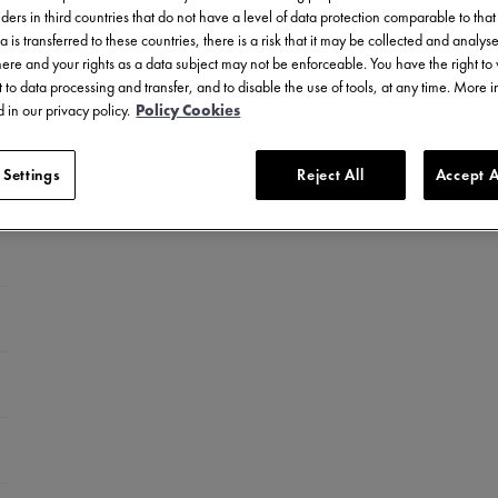
ders in third countries that do not have a level of data protection comparable to that 
a is transferred to these countries, there is a risk that it may be collected and analys
there and your rights as a data subject may not be enforceable. You have the right t
 to data processing and transfer, and to disable the use of tools, at any time. More 
 in our privacy policy.
Policy Cookies
 Settings
Reject All
Accept A
ble
et en acier inoxydable