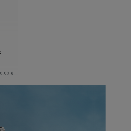
S
50,00 €