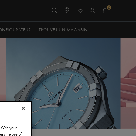
0
ONFIGURATEUR
TROUVER UN MAGASIN
. With your
ers the use of