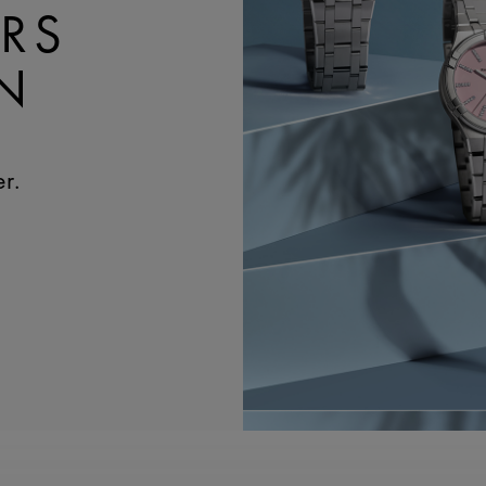
RS
N
r.