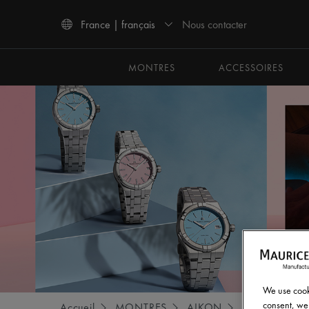
Nous contacter
France | français
Utiliser les touches haut et bas pour naviguer dans les résultats de recherche.
MONTRES
ACCESSOIRES
We use cooki
consent, we 
Accueil
MONTRES
AIKON
AIKON QUA