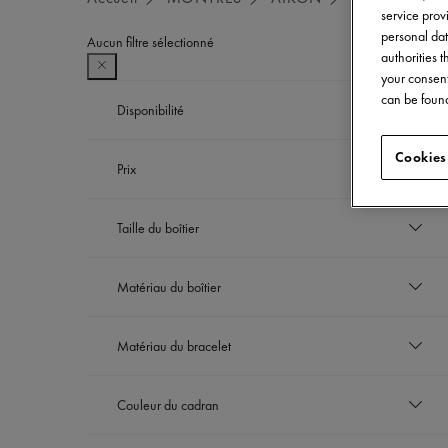
service provi
personal dat
Aucun filtre sélectionné
authorities 
your consent
can be found
Disponibilité
En rupture de stock
Cookies
Prix
Trier entre Disponibilité: En rupture de stock
EUR
Taille du boîtier
à
EUR
35 mm
Matériau du boîtier
Trier entre Taille du boîtier: 35 mm
40 mm
Trier entre Taille du boîtier: 40 mm
Acier inoxydable
Matériau du bracelet
Trier entre Matériau du boîtier: Acier inoxyda
Bracelet en acier inoxydable
Couleur du cadran
Trier entre Matériau du bracelet: Bracel
Bleu clair