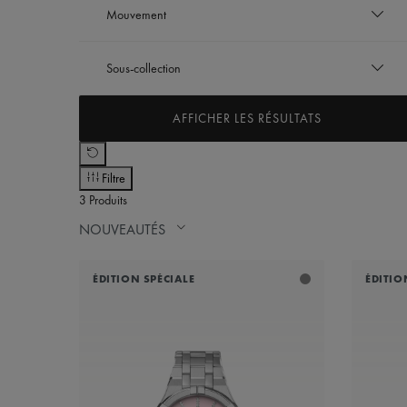
Mouvement
Trier entre Couleur du cadran: Bleu clair
Rose
Trier entre Couleur du cadran: Rose
Quartz
Sous-collection
Trier entre Mouvement: Quartz
AIKON QUARTZ
AFFICHER LES RÉSULTATS
Trier entre Sous-collection: AIKON QUARTZ
Filtre
3 Produits
NOUVEAUTÉS
ÉDITION SPÉCIALE
ÉDITIO