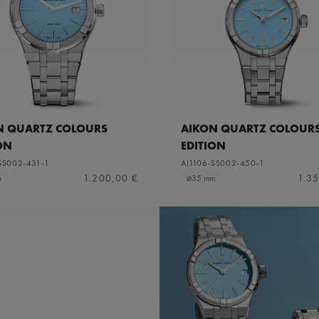
N QUARTZ COLOURS
AIKON QUARTZ COLOUR
ON
EDITION
SS002-431-1
AI1106-SS002-450-1
1.200,00 €
1.3
m
⌀35 mm