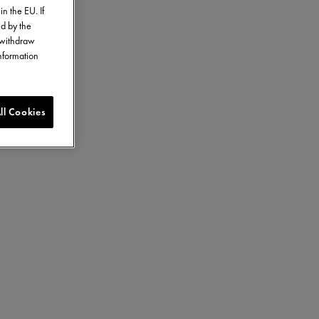
in the EU. If
ed by the
o withdraw
information
ll Cookies