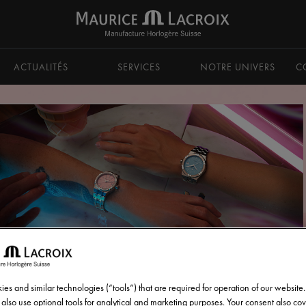
ACTUALITÉS
SERVICES
NOTRE UNIVERS
C
es and similar technologies (“tools”) that are required for operation of our website
also use optional tools for analytical and marketing purposes. Your consent also cov
RTZ
AIKON QUARTZ COLOURS EDITION