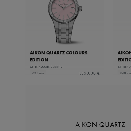
AIKON QUARTZ COLOURS
AIKO
EDITION
EDITI
AI1106-SS002-550-1
AI1108-
1.350,00 €
⌀35 mm
⌀40 m
AIKON QUARTZ