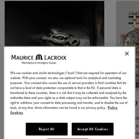
We use cookies and similar technologies (“tools”) that are required for operation of our
website. With your consent, we also use optional tools for analytical and marketing
purposes. Your consent also covers the use of service providers in third countries that do
not have a level of data protection comparable to that in the EU. If personal data is
transferred to these countries, there is a risk that it may be collected and analysed by the
authorities there and your rights as a data subject may not be enforceable. You have the
1975
1
right to withdraw your consent to data processing and transfer, and to disable the use of
tools, at any time. More information can be found in our privacy policy.
Policy
Cookies
Comenzamos nuestra andadura en
Durant
este año, produciendo nuestro primer
un gra
Reject All
Accept All Cookies
reloj. Desde el principio, nuestro
modelo