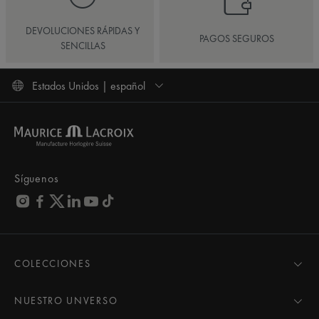
DEVOLUCIONES RÁPIDAS Y
PAGOS SEGUROS
SENCILLAS
Estados Unidos | español
Síguenos
COLECCIONES
MASTERPIECE
AIKON
NUESTRO UNVERSO
1975
Noticias