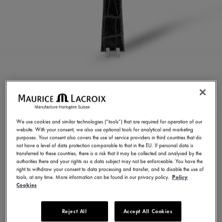
CORREA DE CUERO DE
BECERRO NEGRO
We use cookies and similar technologies (“tools”) that are required for operation of our
ML823-005055
website. With your consent, we also use optional tools for analytical and marketing
purposes. Your consent also covers the use of service providers in third countries that do
350.00 USD
Sin Impuestos de venta
not have a level of data protection comparable to that in the EU. If personal data is
transferred to these countries, there is a risk that it may be collected and analysed by the
authorities there and your rights as a data subject may not be enforceable. You have the
right to withdraw your consent to data processing and transfer, and to disable the use of
ENCONTRAR UNA TIENDA
tools, at any time. More information can be found in our privacy policy.
Policy
Cookies
Entrega en 8 - 10 días
Reject All
Accept All Cookies