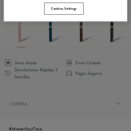
Disponible en 14 variaciones
Cookies Settings
Swiss Made
Envío Gratuito
Devoluciones Rápidas Y
Pagos Seguros
Sencillas
CORREA
PULSERA/CORREA:
Negro, correa de piel de becerro,
con el logotipo "m" de Maurice Lacroix
#MasterYourTime
COMPATIBILIDAD:
Compatible con las referencias