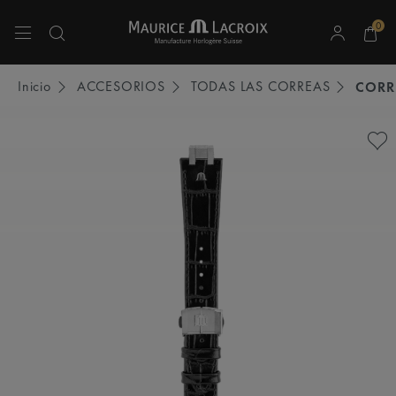
0
Utiliza las teclas de flecha hacia arriba y hacia abajo para navegar por los resulta
Inicio
ACCESORIOS
TODAS LAS CORREAS
CORR