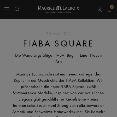
0
Verwenden Sie die Pfeiltasten nach oben und unten, um durch die Suchergebnisse 
20. Mai 2025
FIABA SQUARE
Die Wandlungsfähige FIABA: Beginn Einer Neuen
Ära
Maurice Lacroix schreibt ein neues, aufregendes
Kapitel in der Geschichte der FIABA Kollektion. Wir
präsentieren die neue FIABA Square: zwölf
faszinierende Modelle, inspiriert von der natürlichen
Eleganz glatt geschliffener Kieselsteine – eine
harmonische Zusammenführung von selbstbewusster
Ästhetik und Schweizer Handwerkskunst. Sie ist mehr