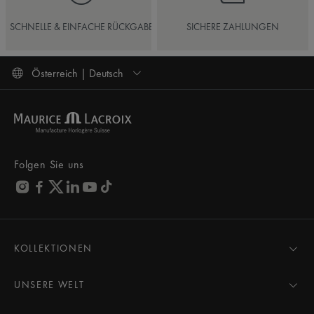
SCHNELLE & EINFACHE RÜCKGABE
SICHERE ZAHLUNGEN
Österreich | Deutsch
Folgen Sie uns
KOLLEKTIONEN
MASTERPIECE
AIKON
UNSERE WELT
1975
Neuigkeiten