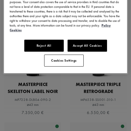
purposes. Your consent also covers the use of service providers in third countries that do
not have a level of data protection comparable to that in the EU. If personal data is
transferred to these countries, there is a risk that it may be collected and analysed by the
LIMITIERTE AUFLAGE
authorities there and your rights as a data subject may not be enforceable. You have the
right to withdraw your consent to data processing and transfer, and to disable the use of
tools, at any time. More information can be found in our privacy policy.
Policy
Cookies
Reject All
Accept All Cookies
Cookies Settings
MASTERPIECE
MASTERPIECE TRIPLE
SKELETON LABEL NOIR
RETROGRADE
MP7228-DLB04-090-2
MP6538-SS001-310-1
⌀43 mm
⌀43 mm
7.350,00 €
6.550,00 €