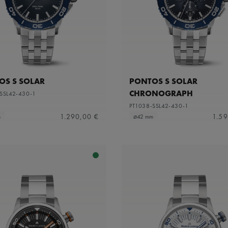
OS S SOLAR
PONTOS S SOLAR
CHRONOGRAPH
SSL42-430-1
PT1038-SSL42-430-1
1.290,00 €
1.59
m
⌀42 mm