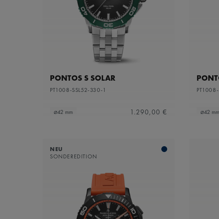
PONTOS S SOLAR
PONT
PT1008-SSL52-330-1
PT1008-
1.290,00 €
⌀42 mm
⌀42 m
NEU
SONDEREDITION