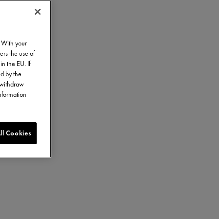
. With your
ers the use of
in the EU. If
ed by the
o withdraw
information
ll Cookies