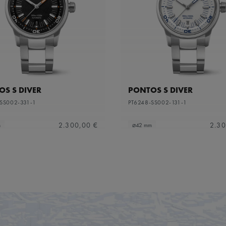
S S DIVER
PONTOS S DIVER
SS002-331-1
PT6248-SS002-131-1
2.300,00 €
2.30
m
⌀42 mm