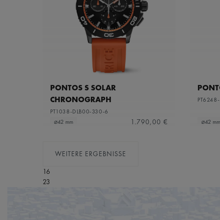
PONTOS S SOLAR
PONTO
CHRONOGRAPH
PT6248-
PT1038-DLB00-330-6
1.790,00 €
⌀42 mm
⌀42 m
WEITERE ERGEBNISSE
16
23