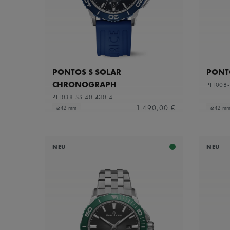
PONTOS S SOLAR
PONT
CHRONOGRAPH
PT1008-
PT1038-SSL40-430-4
1.490,00 €
⌀42 mm
⌀42 m
NEU
NEU