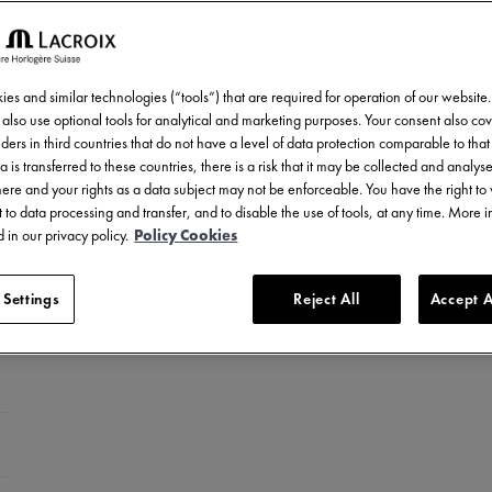
es and similar technologies (“tools”) that are required for operation of our website
also use optional tools for analytical and marketing purposes. Your consent also cov
ders in third countries that do not have a level of data protection comparable to that 
a is transferred to these countries, there is a risk that it may be collected and analys
there and your rights as a data subject may not be enforceable. You have the right t
 to data processing and transfer, and to disable the use of tools, at any time. More 
 in our privacy policy.
Policy Cookies
 Settings
Reject All
Accept A
tahl mit Keramiklünette
elstahlarmband
 Schwarzer DLC-beschichteter Edelstahl
autschukarmband