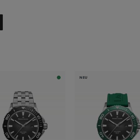
erarmband
onarmband
NEU