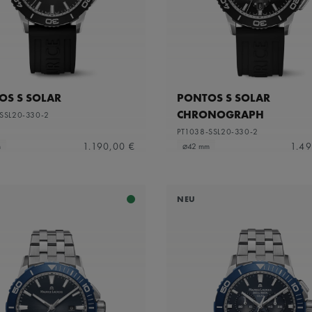
OS S SOLAR
PONTOS S SOLAR
CHRONOGRAPH
SSL20-330-2
PT1038-SSL20-330-2
1.190,00 €
1.49
m
⌀42 mm
NEU