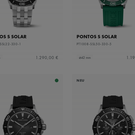
OS S SOLAR
PONTOS S SOLAR
SSL22-330-1
PT1008-SSL50-330-5
1.290,00 €
1.1
m
⌀42 mm
NEU