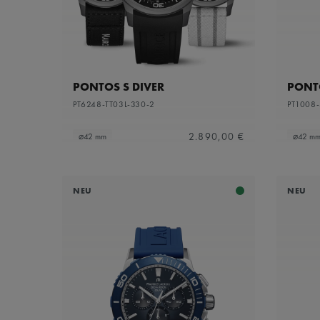
PONTOS S DIVER
PONT
PT6248-TT03L-330-2
PT1008-
2.890,00 €
⌀42 mm
⌀42 m
NEU
NEU