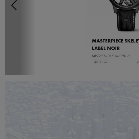
MASTERPIECE SKEL
LABEL NOIR
MP7228-DLB04-090-2
7
⌀43 mm