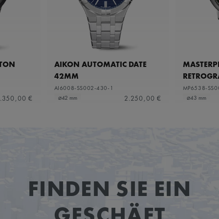
ETON
AIKON AUTOMATIC DATE
MASTERPI
42MM
RETROGR
AI6008-SS002-430-1
MP6538-SS0
.350,00 €
2.250,00 €
⌀42 mm
⌀43 mm
FINDEN SIE EIN
GESCHÄFT