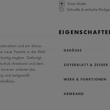
Swiss Made
Schnelle & einfache Rückg
EIGENSCHAFTE
terialien und ein klares
GEHÄUSE
e neue Facette in die Welt
seitig tragbar. Gefertigt
DURCHMESSER:
43 m
autschuk-Armband und dem
ZIFFERBLATT & ZEIGER
MATERIAL:
Edelstahl mi
Inneren arbeitet das
VEREDELUNG:
Gebürste
sig und zeitgemäß.
ZIFFERBLATT:
Schwarz, 
HÖHE:
11 mm
WERK & FUNKTIONEN
nkelblau.
INDEXE:
Indizes, rhodin
VORDERES GLAS:
Saphi
ZEIGER:
Rhodiniert, we
WERK:
Automatisch
Antireflexionsbeschicht
BESONDERE ZEIGER:
R
ARMBAND
FUNKTIONEN:
GEHÄUSERÜCKSEITE:
O
- Datum bei 3 Uhr
LÜNETTE:
Lünette mit a
ARMBAND:
Schwarz, bi
- Stunden, Minuten un
KRONE:
Verschraubte 
einlage aus nylonimitat