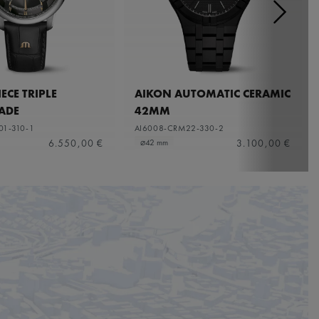
ECE TRIPLE
AIKON AUTOMATIC CERAMIC
ADE
42MM
01-310-1
AI6008-CRM22-330-2
6.550,00 €
3.100,00 €
⌀42 mm