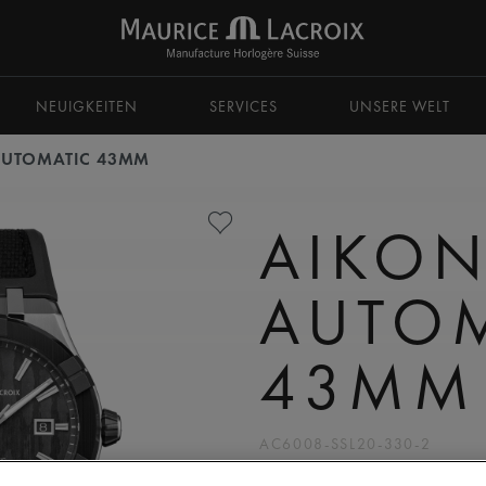
zu navigieren.
NEUIGKEITEN
SERVICES
UNSERE WELT
AUTOMATIC 43MM
AIKON
AUTO
43MM
AC6008-SSL20-330-2