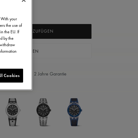
. With your
ers the use of
ARENKORB HINZUFÜGEN
in the EU. If
ed by the
o withdraw
 BOUTIQUE FINDEN
information
2 Jahre Garantie
ll Cookies