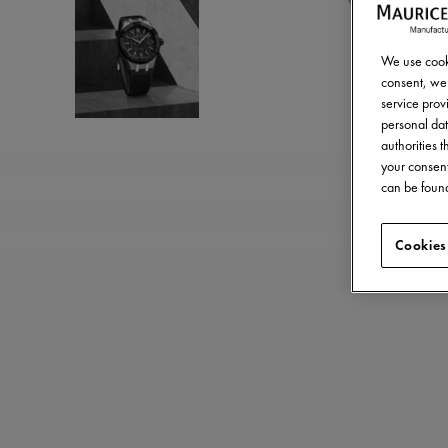
We use cooki
consent, we 
service provi
personal dat
authorities 
your consent
can be found
Cookies