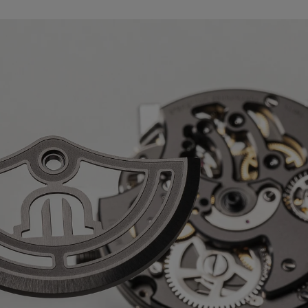
1000
Wasserdicht bis 10 ATM
ße
0 Stunden
SSE:
Edelstahl
lbschwingungen/Stunde
M VERFÜGBAR:
Yes
ibel mit der Referenz AC6008,
C8018