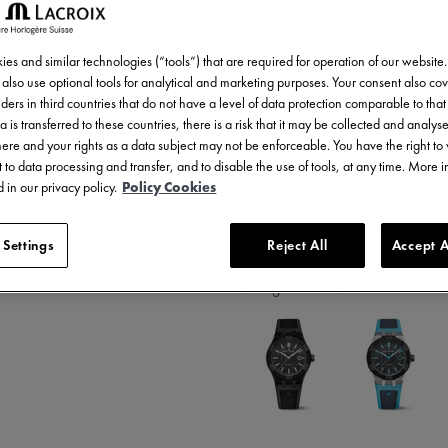
3.450,00 €
MwSt.
es and similar technologies (“tools”) that are required for operation of our website
also use optional tools for analytical and marketing purposes. Your consent also cov
ZUM W
ders in third countries that do not have a level of data protection comparable to that 
a is transferred to these countries, there is a risk that it may be collected and analys
there and your rights as a data subject may not be enforceable. You have the right t
EINE
 to data processing and transfer, and to disable the use of tools, at any time. More 
 in our privacy policy.
Policy Cookies
5 - 6 Tage Lieferzeit
 Settings
Reject All
Accept A
Verfügbar in 5 Variationen