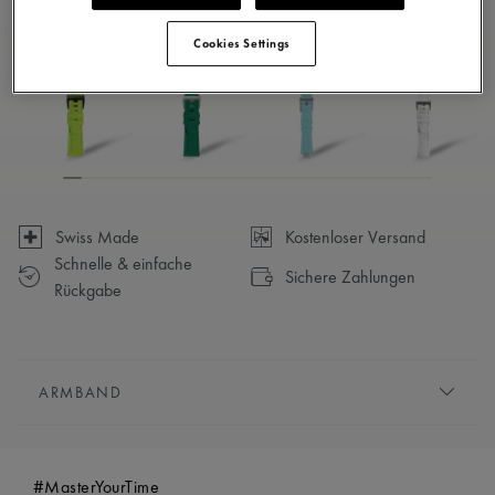
Verfügbar in 23 Variationen
Cookies Settings
Swiss Made
Kostenloser Versand
Schnelle & einfache
Sichere Zahlungen
Rückgabe
ARMBAND
ARMBAND:
Grau, kautschukarmband, mit Maurice
Lacroix"m"-logo
#MasterYourTime
KOMPATIBILITÄT:
Kompatibel mit den Referenzen