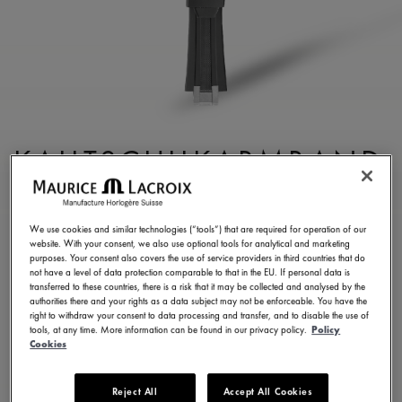
KAUTSCHUKARMBAND
GRAU
ML822-005020
We use cookies and similar technologies (“tools”) that are required for operation of our
website. With your consent, we also use optional tools for analytical and marketing
250,00 €
MwSt.
purposes. Your consent also covers the use of service providers in third countries that do
not have a level of data protection comparable to that in the EU. If personal data is
transferred to these countries, there is a risk that it may be collected and analysed by the
authorities there and your rights as a data subject may not be enforceable. You have the
EINE BOUTIQUE FINDEN
right to withdraw your consent to data processing and transfer, and to disable the use of
tools, at any time. More information can be found in our privacy policy.
Policy
Cookies
5 - 6 Tage Lieferzeit
Reject All
Accept All Cookies