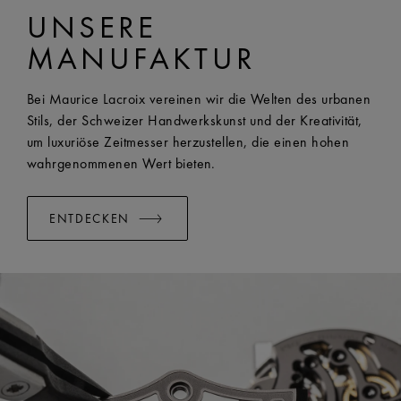
UNSERE
AI1118, AI6008, AI6058 und AI6158
BREITE:
25 mm
MANUFAKTUR
EASY CHANGE SYSTEM VERFÜGBAR:
Yes
Bei Maurice Lacroix vereinen wir die Welten des urbanen
Stils, der Schweizer Handwerkskunst und der Kreativität,
um luxuriöse Zeitmesser herzustellen, die einen hohen
wahrgenommenen Wert bieten.
ENTDECKEN