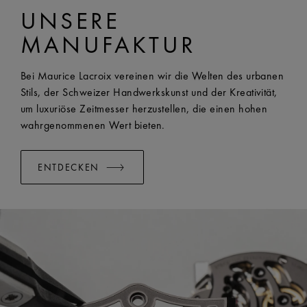
UNSERE
AI1118, AI6008, AI6058 und AI6158
BREITE:
25 mm
MANUFAKTUR
EASY CHANGE SYSTEM VERFÜGBAR:
Yes
Bei Maurice Lacroix vereinen wir die Welten des urbanen
Stils, der Schweizer Handwerkskunst und der Kreativität,
um luxuriöse Zeitmesser herzustellen, die einen hohen
wahrgenommenen Wert bieten.
ENTDECKEN