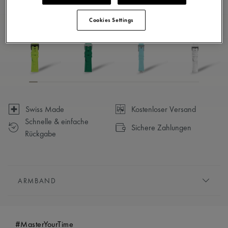
Verfügbar in 23 Variationen
Cookies Settings
Swiss Made
Kostenloser Versand
Schnelle & einfache
Sichere Zahlungen
Rückgabe
ARMBAND
ARMBAND:
Grün, kautschukarmband, mit Maurice
Lacroix"m"-logo
#MasterYourTime
KOMPATIBILITÄT:
Kompatibel mit den Referenzen