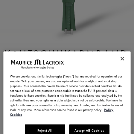
KAUTSCHUKARMBAND
GRÜN
ML822-005025
We use cookies and similar technologies (“tools”) that are required for operation of our
website. With your consent, we also use optional tools for analytical and marketing
250,00 €
MwSt.
purposes. Your consent also covers the use of service providers in third countries that do
not have a level of data protection comparable to that in the EU. If personal data is
transferred to these countries, there is a risk that it may be collected and analysed by the
authorities there and your rights as a data subject may not be enforceable. You have the
EINE BOUTIQUE FINDEN
right to withdraw your consent to data processing and transfer, and to disable the use of
tools, at any time. More information can be found in our privacy policy.
Policy
Cookies
5 - 6 Tage Lieferzeit
Reject All
Accept All Cookies