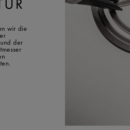
TUR
en wir die
er
 und der
itmesser
en
ten.