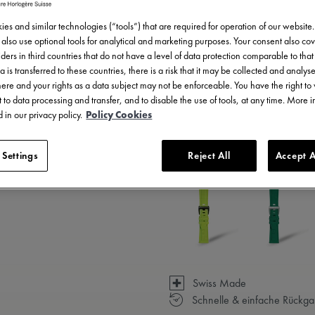
es and similar technologies (“tools”) that are required for operation of our website
ZUM W
also use optional tools for analytical and marketing purposes. Your consent also cov
ders in third countries that do not have a level of data protection comparable to that 
a is transferred to these countries, there is a risk that it may be collected and analys
EINE
there and your rights as a data subject may not be enforceable. You have the right t
 to data processing and transfer, and to disable the use of tools, at any time. More 
 in our privacy policy.
Policy Cookies
5 - 6 Tage Lieferzeit
 Settings
Reject All
Accept A
Verfügbar in 23 Variationen
Swiss Made
Schnelle & einfache Rückg