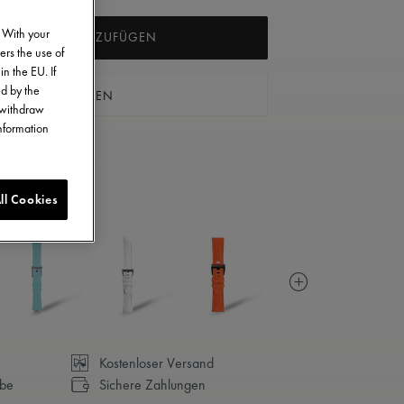
. With your
ARENKORB HINZUFÜGEN
ers the use of
in the EU. If
ed by the
 BOUTIQUE FINDEN
o withdraw
information
ll Cookies
Kostenloser Versand
abe
Sichere Zahlungen