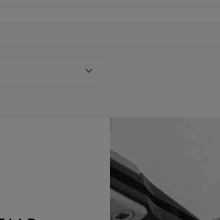
band, mit Maurice
 den Referenzen AI1108,
GBAR:
Yes