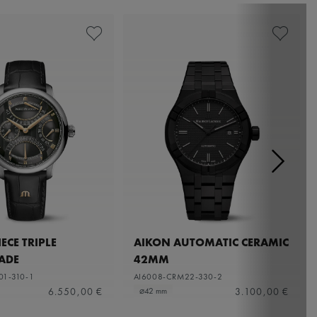
ECE TRIPLE
AIKON AUTOMATIC CERAMIC
ADE
42MM
01-310-1
AI6008-CRM22-330-2
6.550,00 €
3.100,00 €
⌀42 mm