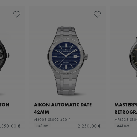
ETON
AIKON AUTOMATIC DATE
MASTERPI
42MM
RETROGR
AI6008-SS002-430-1
MP6538-SS0
.350,00 €
2.250,00 €
⌀42 mm
⌀43 mm