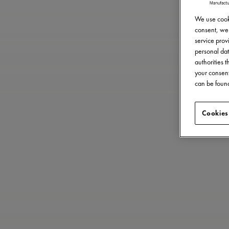
We use cooki
consent, we 
service provi
personal dat
authorities 
your consent
can be found
Cookies