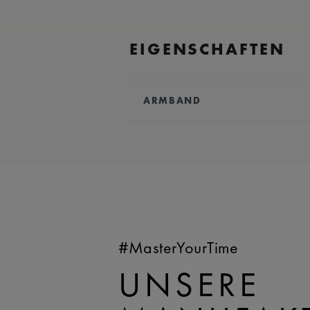
EIGENSCHAFTEN
ARMBAND
ARMBAND:
Grau, kautschukarm
Lacroix"m"-logo
KOMPATIBILITÄT:
Kompatibel mit
AI6007 und AI6057
BREITE:
24 mm
EASY CHANGE SYSTEM VERFÜ
#MasterYourTime
UNSERE