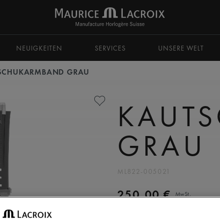
zu navigieren.
NEUIGKEITEN
SERVICES
UNSERE WELT
SCHUKARMBAND GRAU
KAUT
GRAU
ML822-005021
250,00 €
MwSt.