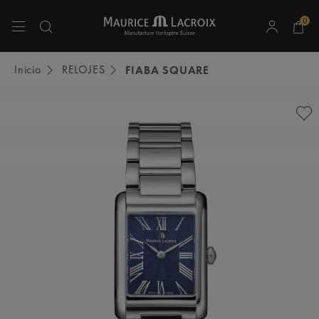
0
Utiliza las teclas de flecha hacia arriba y hacia abajo para navegar por los resulta
Inicio
RELOJES
FIABA SQUARE