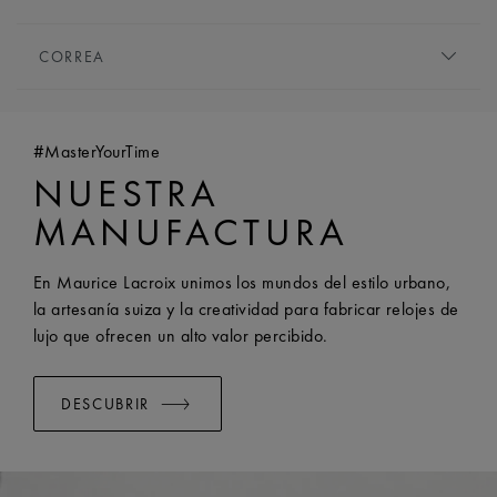
perfecto para una noche fuera.
REFINAMIENTO:
Pulido
TIPO DE MOVIMIENTO:
Cuarzo
ALTURA:
6.5 mm
CORREA
FUNCIONES:
Horas y minutos
VIDRIO FRONTAL:
Cristal de zafiro con doble
PULSERA/CORREA:
Brazalete de acero inoxidable
revestimiento antirreflectante
ANCHO:
18 mm
RESISTENCIA AL AGUA:
5 ATM
#MasterYourTime
SISTEMA EASY CHANGE DISPONIBLE:
Yes
NUESTRA
MANUFACTURA
En Maurice Lacroix unimos los mundos del estilo urbano,
la artesanía suiza y la creatividad para fabricar relojes de
lujo que ofrecen un alto valor percibido.
DESCUBRIR