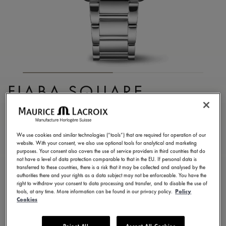
FIABA SQUARE
FA1205-SS002-410-1
1.050,00 €
IVA incl.
We use cookies and similar technologies (“tools”) that are required for operation of our
website. With your consent, we also use optional tools for analytical and marketing
purposes. Your consent also covers the use of service providers in third countries that do
not have a level of data protection comparable to that in the EU. If personal data is
ENCONTRAR UNA TIENDA
transferred to these countries, there is a risk that it may be collected and analysed by the
authorities there and your rights as a data subject may not be enforceable. You have the
right to withdraw your consent to data processing and transfer, and to disable the use of
tools, at any time. More information can be found in our privacy policy.
Policy
Entrega en 5 - 6 días
2 años de garantía
Cookies
Disponible en 13 variaciones
Reject All
Accept All Cookies