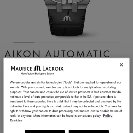
AIKON AUTOMATIC
SKELETON
AI6028-SS001-030-1
We use cookies and similar technologies (“tools”) that are required for operation of our
7.000,00 €
IVA incl.
website. With your consent, we also use optional tools for analytical and marketing
purposes. Your consent also covers the use of service providers in third countries that do
not have a level of data protection comparable to that in the EU. If personal data is
transferred to these countries, there is a risk that it may be collected and analysed by the
ENCONTRAR UNA TIENDA
authorities there and your rights as a data subject may not be enforceable. You have the
right to withdraw your consent to data processing and transfer, and to disable the use of
tools, at any time. More information can be found in our privacy policy.
Policy
Cookies
Entrega en 5 - 6 días
2 años de garantía