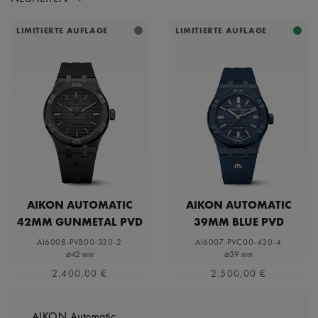
LIMITIERTE AUFLAGE
LIMITIERTE AUFLAGE
AIKON AUTOMATIC
AIKON AUTOMATIC
42MM GUNMETAL PVD
39MM BLUE PVD
LIMITED EDITION
LIMITED EDITION
AI6008-PVB00-330-2
AI6007-PVC00-430-4
⌀42 mm
⌀39 mm
2.400,00 €
2.500,00 €
AIKON Automatic