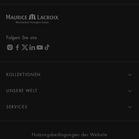
Folgen Sie uns
KOLLEKTIONEN
MASTERPIECE
AIKON
UNSERE WELT
1975
Neuigkeiten
PONTOS
Pressebereich
SERVICES
ELIROS
Marke
Alle Services
FIABA
Partnerschaften
Pflegeberatung
Neuheiten
Freunde der Marke
Gebrauchsanweisung
Nutzungsbedingungen der Website
Damen
Services & Preise