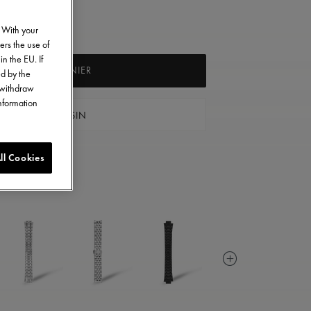
. With your
ers the use of
in the EU. If
AJOUTER AU PANIER
ed by the
o withdraw
information
VER UN MAGASIN
ll Cookies