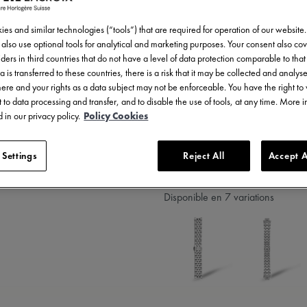
350,00 €
TVA incluse
es and similar technologies (“tools”) that are required for operation of our website
also use optional tools for analytical and marketing purposes. Your consent also cov
ders in third countries that do not have a level of data protection comparable to that 
a is transferred to these countries, there is a risk that it may be collected and analys
there and your rights as a data subject may not be enforceable. You have the right t
 to data processing and transfer, and to disable the use of tools, at any time. More 
TROU
 in our privacy policy.
Policy Cookies
 Settings
Reject All
Accept A
5 - 6 jours de livraison
Disponible en 7 variations