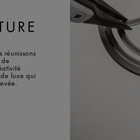
TURE
 réunissons
 de
éativité
 de luxe qui
levée.