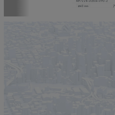
MP7228-DLB04-090-2
7
⌀43 mm