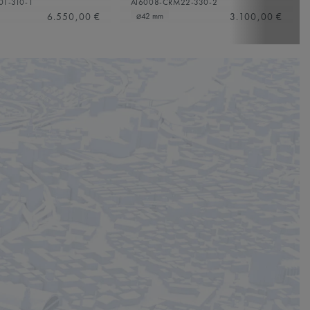
01-310-1
AI6008-CRM22-330-2
6.550,00 €
3.100,00 €
⌀42 mm