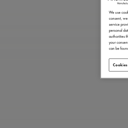
We use cooki
consent, we 
service provi
personal dat
authorities 
your consent
can be found
Cookies