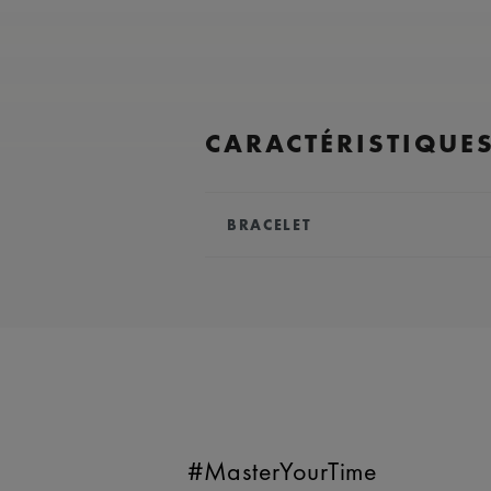
CARACTÉRISTIQUE
BRACELET
BRACELET:
Bracelet en acier in
COMPATIBILITÉ:
Compatible ave
EASY CHANGE SYSTEM DISPON
#MasterYourTime