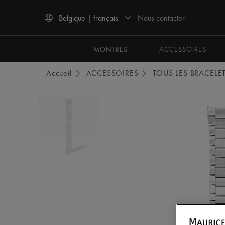
Nous contacter
Belgique | français
Utiliser les touches haut et bas pour naviguer dans les résultats de recherche.
MONTRES
ACCESSOIRES
Accueil
ACCESSOIRES
TOUS LES BRACELE