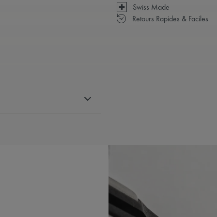
Swiss Made
Retours Rapides & Faciles
S
oxydable
c les références PT6248
IBLE:
No