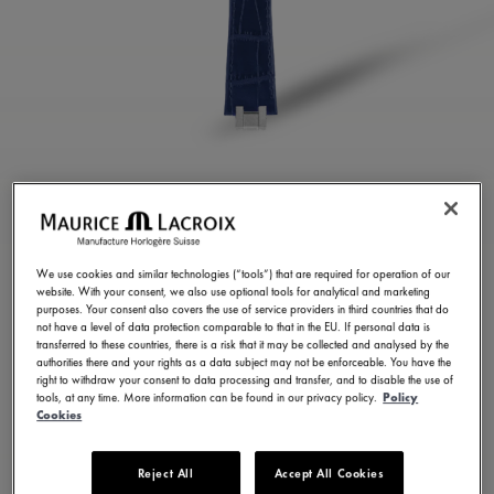
BRACELET EN CUIR DE
VEAU BLEU
We use cookies and similar technologies (“tools”) that are required for operation of our
ML823-005052
website. With your consent, we also use optional tools for analytical and marketing
purposes. Your consent also covers the use of service providers in third countries that do
240,00 CHF
TVA incluse
not have a level of data protection comparable to that in the EU. If personal data is
transferred to these countries, there is a risk that it may be collected and analysed by the
authorities there and your rights as a data subject may not be enforceable. You have the
right to withdraw your consent to data processing and transfer, and to disable the use of
TROUVER UN MAGASIN
tools, at any time. More information can be found in our privacy policy.
Policy
Cookies
3 - 5 jours de livraison
Reject All
Accept All Cookies