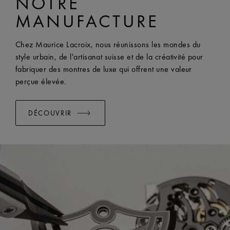
NOTRE
LARGEUR:
25 mm
MANUFACTURE
EASY CHANGE SYSTEM DISPONIBLE:
Oui
Chez Maurice Lacroix, nous réunissons les mondes du
style urbain, de l'artisanat suisse et de la créativité pour
fabriquer des montres de luxe qui offrent une valeur
perçue élevée.
DÉCOUVRIR