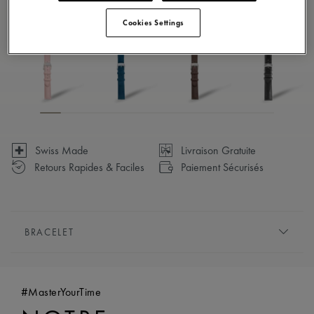
Disponible en 14 variations
Cookies Settings
Swiss Made
Livraison Gratuite
Retours Rapides & Faciles
Paiement Sécurisés
BRACELET
BRACELET:
Bleu, bracelet en cuir de veau, avec le logo
« m » de Maurice Lacroix
#MasterYourTime
COMPATIBILITÉ:
Compatible avec les références
AI1118, AI6008, AI6058 et AI6158