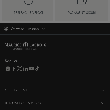
RESI FACILI E VELOCI
PAGAMENTI SICURI
Svizzera | italiano
Seguici
COLLEZIONI
MASTERPIECE
AIKON
IL NOSTRO UNVERSO
1975
Notizie