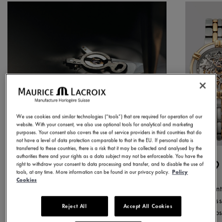
We use cookies and similar technologies (“tools”) that are required for operation of our
website. With your consent, we also use optional tools for analytical and marketing
purposes. Your consent also covers the use of service providers in third countries that do
not have a level of data protection comparable to that in the EU. If personal data is
transferred to these countries, there is a risk that it may be collected and analysed by the
authorities there and your rights as a data subject may not be enforceable. You have the
1975
1
right to withdraw your consent to data processing and transfer, and to disable the use of
tools, at any time. More information can be found in our privacy policy.
Policy
Cookies
Abbiamo iniziato il nostro viaggio
Durant
quest'anno, producendo il nostro primo
riscos
Reject All
Accept All Cookies
orologio. Fin dall'inizio il nostro
Calyps