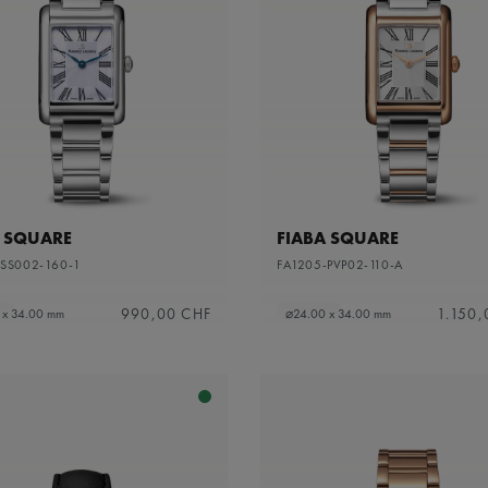
A SQUARE
FIABA SQUARE
-SS002-160-1
FA1205-PVP02-110-A
990,00 CHF
1.150,
 x 34.00 mm
⌀24.00 x 34.00 mm