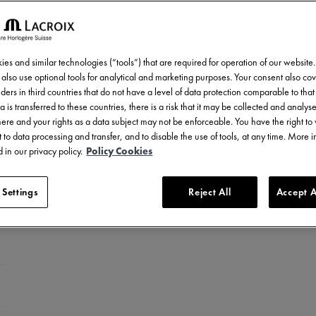
es and similar technologies (“tools”) that are required for operation of our website
also use optional tools for analytical and marketing purposes. Your consent also cov
ders in third countries that do not have a level of data protection comparable to that 
a is transferred to these countries, there is a risk that it may be collected and analys
there and your rights as a data subject may not be enforceable. You have the right t
 to data processing and transfer, and to disable the use of tools, at any time. More 
 in our privacy policy.
Policy Cookies
 Settings
Reject All
Accept A
0 mm
abile
: Acciaio inossidabile con rivestimento PVD oro giallo
iale del cinturino: Bracciale bicolore in acciaio inossidabile e rivestimento PVD oro
Acciaio inossidabile con rivestimento PVD oro rosa