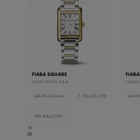
FIABA SQUARE
FIAB
FA1205-PVY02-110-A
FA1205-
1.150,00 CHF
⌀24.00 x 34.00 mm
⌀24.00
PIÙ RISULTATI
16
28