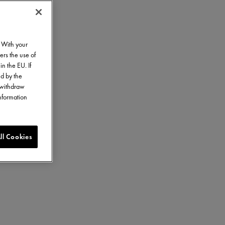
. With your
ers the use of
in the EU. If
ed by the
o withdraw
information
ll Cookies
 giallo