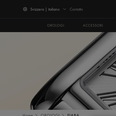
Contatto
Svizzera | italiano
Usa i tasti Freccia Su e Freccia Giù per navigare tra i risultati della ricerca.
OROLOGI
ACCESSORI
Home
OROLOGI
FIABA