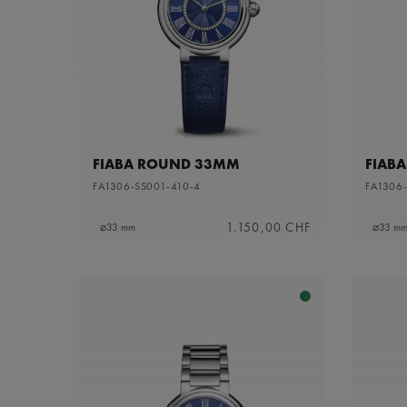
FIABA ROUND 33MM
FIAB
FA1306-SS001-410-4
FA1306
1.150,00 CHF
⌀33 mm
⌀33 m