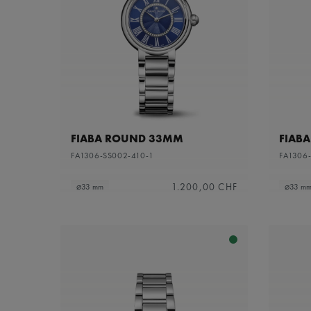
FIABA ROUND 33MM
FIAB
FA1306-SS002-410-1
FA1306-
1.200,00 CHF
⌀33 mm
⌀33 m