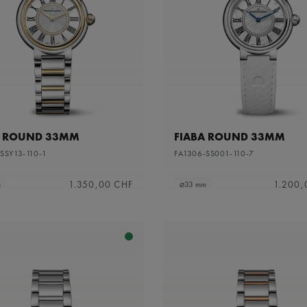
A ROUND 33MM
FIABA ROUND 33MM
SSY13-110-1
FA1306-SS001-110-7
1.350,00 CHF
1.200,
m
⌀33 mm