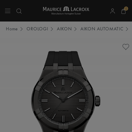
0
Usa i tasti Freccia Su e Freccia Giù per navigare tra i risultati della ricerca.
Home
OROLOGI
AIKON
AIKON AUTOMATIC