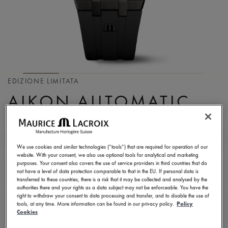
EDIZIONE LIMITATA
AIKON AUTOMATIC
42MM GUNMETAL PVD
LIMITED EDITION
We use cookies and similar technologies (“tools”) that are required for operation of our
website. With your consent, we also use optional tools for analytical and marketing
AI6008-PVB00-330-2
purposes. Your consent also covers the use of service providers in third countries that do
not have a level of data protection comparable to that in the EU. If personal data is
2.300,00 CHF
IVA inclusa
transferred to these countries, there is a risk that it may be collected and analysed by the
authorities there and your rights as a data subject may not be enforceable. You have the
right to withdraw your consent to data processing and transfer, and to disable the use of
tools, at any time. More information can be found in our privacy policy.
Policy
CONTATTO
Cookies