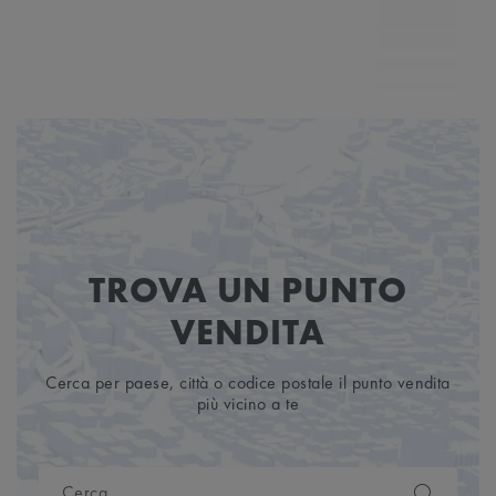
N
MP7
6
TROVA UN PUNTO
VENDITA
Cerca per paese, città o codice postale il punto vendita
più vicino a te