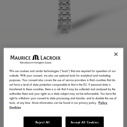
BRACCIALETTO IN
ACCIAIO
INOSSIDABILE
We use cookies and similar technologies (“tools”) that are required for operation of our
website. With your consent, we also use optional tools for analytical and marketing
purposes. Your consent also covers the use of service providers in third countries that do
ML460-005022
not have a level of data protection comparable to that in the EU. If personal data is
transferred to these countries, there is a risk that it may be collected and analysed by the
350,00 €
IVA inclusa
authorities there and your rights as a data subject may not be enforceable. You have the
right to withdraw your consent to data processing and transfer, and to disable the use of
tools, at any time. More information can be found in our privacy policy.
Policy
Cookies
TROVA UN NEGOZIO
Reject All
Accept All Cookies