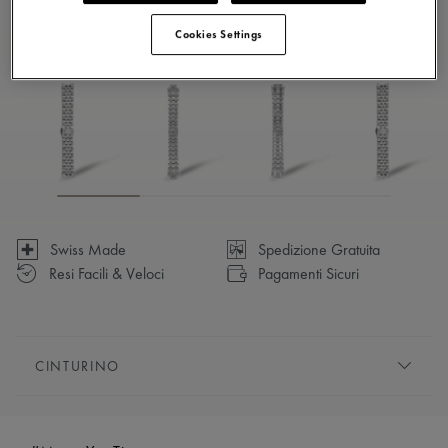
5 - 6 giorni di consegna
Cookies Settings
Disponibile in 7 variazioni
Swiss Made
Spedizione Gratuita
Resi Facili & Veloci
Pagamenti Sicuri
CINTURINO
BRACCIALE/CINTURINO:
Bracciale in acciaio
inossidabile