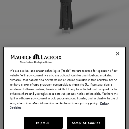
CINTURINO IN
GOMMA GRIGIA
We use cookies and similar technologies (“tools”) that are required for operation of our
ML822-005021
website. With your consent, we also use optional tools for analytical and marketing
purposes. Your consent also covers the use of service providers in third countries that do
250,00 €
IVA inclusa
not have a level of data protection comparable to that in the EU. If personal data is
transferred to these countries, there is a risk that it may be collected and analysed by the
authorities there and your rights as a data subject may not be enforceable. You have the
right to withdraw your consent to data processing and transfer, and to disable the use of
TROVA UN NEGOZIO
tools, at any time. More information can be found in our privacy policy.
Policy
Cookies
5 - 6 giorni di consegna
Reject All
Accept All Cookies