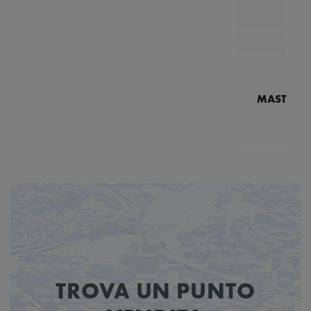
MASTERPI
N
MP7
TROVA UN PUNTO