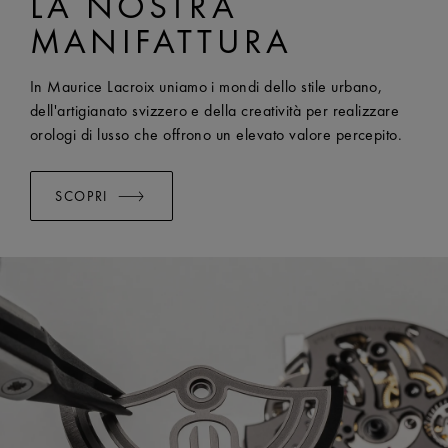
LA NOSTRA
LARGHEZZA:
24 mm
MANIFATTURA
SISTEMA EASY CHANGE DISPONIBILE:
Yes
In Maurice Lacroix uniamo i mondi dello stile urbano,
dell'artigianato svizzero e della creatività per realizzare
orologi di lusso che offrono un elevato valore percepito.
SCOPRI