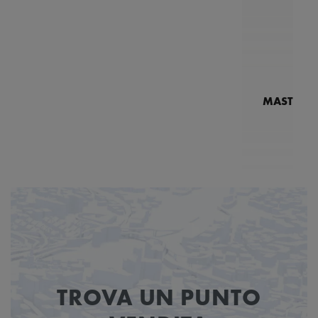
MASTERPI
N
MP7
TROVA UN PUNTO