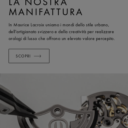
LA NOSTRA
LARGHEZZA:
25 mm
MANIFATTURA
SISTEMA EASY CHANGE DISPONIBILE:
Yes
In Maurice Lacroix uniamo i mondi dello stile urbano,
dell'artigianato svizzero e della creatività per realizzare
orologi di lusso che offrono un elevato valore percepito.
SCOPRI