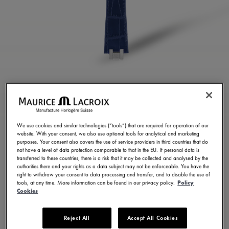
CINTURINO IN PELLE
DI VITELLO BLU
We use cookies and similar technologies (“tools”) that are required for operation of our
ML823-005057
website. With your consent, we also use optional tools for analytical and marketing
purposes. Your consent also covers the use of service providers in third countries that do
300,00 €
IVA inclusa
not have a level of data protection comparable to that in the EU. If personal data is
transferred to these countries, there is a risk that it may be collected and analysed by the
authorities there and your rights as a data subject may not be enforceable. You have the
right to withdraw your consent to data processing and transfer, and to disable the use of
TROVA UN NEGOZIO
tools, at any time. More information can be found in our privacy policy.
Policy
Cookies
5 - 6 giorni di consegna
Reject All
Accept All Cookies