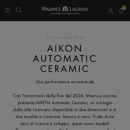
0
Usa i tasti Freccia Su e Freccia Giù per navigare tra i risultati della ricerca.
20 novembre 2024
AIKON
AUTOMATIC
CERAMIC
Una performance eccezionale
Con l’avvicinarsi della fine del 2024, Maurice Lacroix
presenta AIKON Automatic Ceramic, un orologio
dallo stile ricercato, disponibile in due dimensioni e in
due tonalità a contrasto: bianco e nero. Frutto di tre
anni di ricerca e sviluppo, questi nuovi modelli