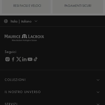
RESI FACILI E VELOCI
PAGAMENTI SICURI
Italia | italiano
Seguici
COLLEZIONI
MASTERPIECE
AIKON
IL NOSTRO UNVERSO
1975
Notizie
PONTOS
Area stampa
SERVIZI