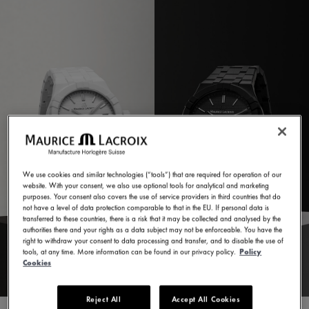
We use cookies and similar technologies (“tools”) that are required for operation of our
website. With your consent, we also use optional tools for analytical and marketing
purposes. Your consent also covers the use of service providers in third countries that do
not have a level of data protection comparable to that in the EU. If personal data is
transferred to these countries, there is a risk that it may be collected and analysed by the
authorities there and your rights as a data subject may not be enforceable. You have the
right to withdraw your consent to data processing and transfer, and to disable the use of
tools, at any time. More information can be found in our privacy policy.
Policy
Cookies
Reject All
Accept All Cookies