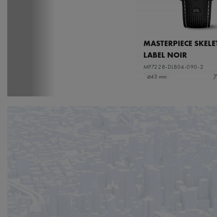
MASTERPIECE SKEL
LABEL NOIR
MP7228-DLB04-090-2
7
⌀43 mm