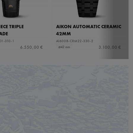
ECE TRIPLE
AIKON AUTOMATIC CERAMIC
ADE
42MM
01-310-1
AI6008-CRM22-330-2
6.550,00 €
3.100,00 €
⌀42 mm