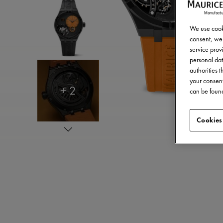
We use cooki
consent, we 
service provi
personal dat
authorities 
your consent
+ 2
can be found
Cookies