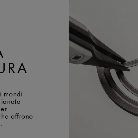
BUCKLE:
Fibbia ad ardi
RISERVA DI POTENZA:
MATERIALE DELLA CHI
FREQUENZA:
18.000 a
rivestimento in DLC ner
GIOIELLI:
43
SISTEMA EASY CHANGE
BRACCIALE/CINTURI
nome "Maurice Lacroix"
A
LARGHEZZA:
25 mm
BUCKLE:
Fibbia ad ardi
URA
MATERIALE DELLA CHI
rivestimento in DLC ner
i mondi
igianato
per
che offrono
.