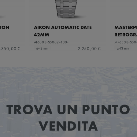
ETON
AIKON AUTOMATIC DATE
MASTERPI
42MM
RETROGR
AI6008-SS002-430-1
MP6538-SS0
.350,00 €
2.250,00 €
⌀42 mm
⌀43 mm
TROVA UN PUNTO
VENDITA