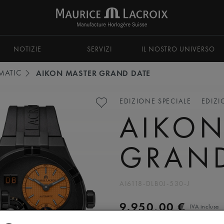
NOTIZIE
SERVIZI
IL NOSTRO UNIVERSO
MATIC
AIKON MASTER GRAND DATE
EDIZIONE SPECIALE
EDIZI
AIKON
GRAND
AI6118-DLB0J-530-J
9.950,00 €
IVA inclusa