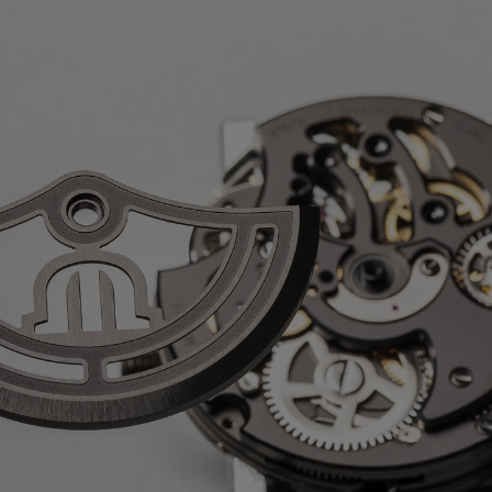
glione
50 ore
USURA:
Acciaio inossidabile con
lt/ora
o
 DISPONIBILE:
Yes
NO:
Nero, cinturino in caucciù, reca il
glione
USURA:
Acciaio inossidabile con
o