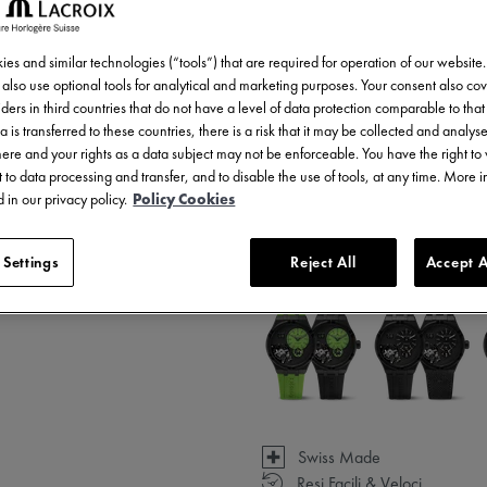
es and similar technologies (“tools”) that are required for operation of our website
AG
also use optional tools for analytical and marketing purposes. Your consent also cov
ders in third countries that do not have a level of data protection comparable to that 
a is transferred to these countries, there is a risk that it may be collected and analys
TRO
there and your rights as a data subject may not be enforceable. You have the right t
 to data processing and transfer, and to disable the use of tools, at any time. More 
 in our privacy policy.
Policy Cookies
5 - 6 giorni di consegna
 Settings
Reject All
Accept A
Disponibile in 5 variazioni
Swiss Made
Resi Facili & Veloci