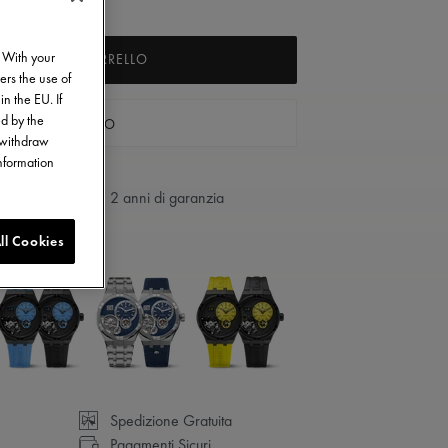
. With your
GIUNGI AL CARRELLO
ers the use of
in the EU. If
ed by the
VA UN NEGOZIO
o withdraw
information
2 anni di garanzia
ll Cookies
Spedizione Gratuita
Pagamenti Sicuri