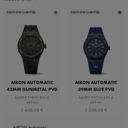
ÉDITION LIMITÉE
ÉDITION LIMITÉE
AIKON AUTOMATIC
AIKON AUTOMATIC
42MM GUNMETAL PVD
39MM BLUE PVD
LIMITED EDITION
LIMITED EDITION
AI6008-PVB00-330-2
AI6007-PVC00-430-4
⌀42 mm
⌀39 mm
2.400,00 €
2.500,00 €
AIKON Automatic