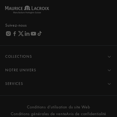
Suivez-nous
COLLECTIONS
MASTERPIECE
AIKON
NOTRE UNIVERS
1975
Actualités
PONTOS
Pressroom
SERVICES
ELIROS
Marque
Tous Les Services
FIABA
Partenariats
Conseils d'entretien
Nouveautés
Les amis de la marque
Manuels de l'utilisateur
Conditions d’utilisation du site Web
Femme
Services et prix
Conditions générales de vente
Avis de confidentialité
Homme
Contactez-nous