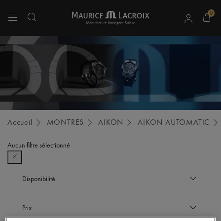
0
Utiliser les touches haut et bas pour naviguer dans les résultats de recherche.
Accueil
MONTRES
AIKON
AIKON AUTOMATIC
Aucun filtre sélectionné
Disponibilité
En rupture de stock
Prix
Trier entre Disponibilité: En rupture de stock
En stock