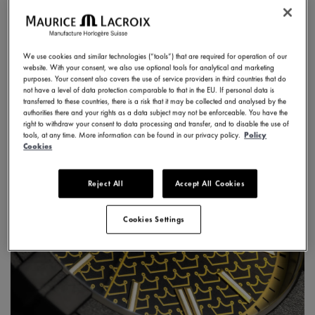
DÉCOUVRIR
We use cookies and similar technologies (“tools”) that are required for operation of our
website. With your consent, we also use optional tools for analytical and marketing
purposes. Your consent also covers the use of service providers in third countries that do
not have a level of data protection comparable to that in the EU. If personal data is
transferred to these countries, there is a risk that it may be collected and analysed by the
authorities there and your rights as a data subject may not be enforceable. You have the
right to withdraw your consent to data processing and transfer, and to disable the use of
tools, at any time. More information can be found in our privacy policy.
Policy
Cookies
Reject All
Accept All Cookies
Cookies Settings