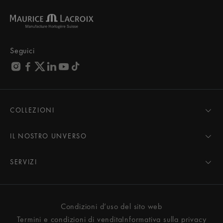
Seguici
COLLEZIONI
MASTERPIECE
AIKON
IL NOSTRO UNVERSO
1975
Notizie
PONTOS
Area stampa
SERVIZI
ELIROS
Il marchio
Tutti i Servizi
FIABA
Collaborazioni
Consigli per la manutenzione
Novità
Amici del marchio
Manuale d'uso
Condizioni d’uso del sito web
Donna
Servizi e prezzi
Termini e condizioni di vendita
Informativa sulla privacy
Uomo
Contattateci