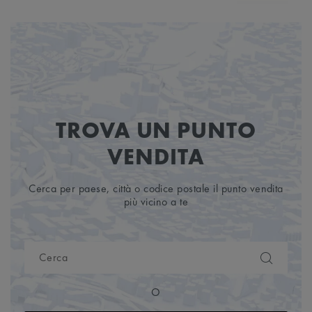
6
TROVA UN PUNTO
VENDITA
Cerca per paese, città o codice postale il punto vendita
più vicino a te
O