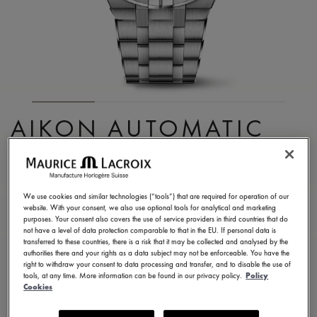
AIKON AUTOMATIC
SKELETON
AI6028-SS002-030-1
We use cookies and similar technologies (“tools”) that are required for operation of our
6.300,00 CHF
IVA inclusa
website. With your consent, we also use optional tools for analytical and marketing
purposes. Your consent also covers the use of service providers in third countries that do
not have a level of data protection comparable to that in the EU. If personal data is
transferred to these countries, there is a risk that it may be collected and analysed by the
CONTATTO
authorities there and your rights as a data subject may not be enforceable. You have the
right to withdraw your consent to data processing and transfer, and to disable the use of
tools, at any time. More information can be found in our privacy policy.
Policy
Cookies
2 anni di garanzia