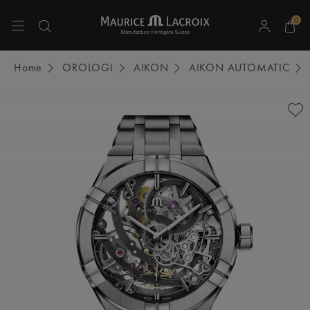
0
Usa i tasti Freccia Su e Freccia Giù per navigare tra i risultati della ricerca.
Home
OROLOGI
AIKON
AIKON AUTOMATIC