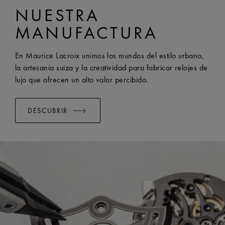
NUESTRA
AI1108, AI6007 y AI6057
ANCHO:
23 mm
MANUFACTURA
SISTEMA EASY CHANGE DISPONIBLE:
Yes
En Maurice Lacroix unimos los mundos del estilo urbano,
la artesanía suiza y la creatividad para fabricar relojes de
lujo que ofrecen un alto valor percibido.
DESCUBRIR