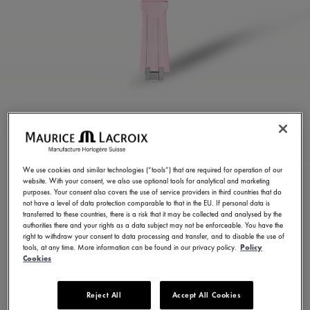
CORREA DE CAUCHO
ROSA
We use cookies and similar technologies (“tools”) that are required for operation of our
ML822-005076
website. With your consent, we also use optional tools for analytical and marketing
purposes. Your consent also covers the use of service providers in third countries that do
250,00 €
IVA incl.
not have a level of data protection comparable to that in the EU. If personal data is
transferred to these countries, there is a risk that it may be collected and analysed by the
authorities there and your rights as a data subject may not be enforceable. You have the
right to withdraw your consent to data processing and transfer, and to disable the use of
ENCONTRAR UNA TIENDA
tools, at any time. More information can be found in our privacy policy.
Policy
Cookies
Entrega en 5 - 6 días
Reject All
Accept All Cookies