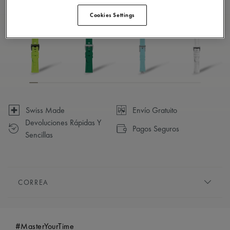
Disponible en 23 variaciones
Cookies Settings
Swiss Made
Envío Gratuito
Devoluciones Rápidas Y
Pagos Seguros
Sencillas
CORREA
PULSERA/CORREA:
Rosa, correa de caucho, con el
logotipo "m" de Maurice Lacroix
#MasterYourTime
COMPATIBILIDAD:
Compatible con las referencias